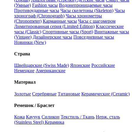
(Умные)
Fashion часы
Водонепроницаемые часы
Противоударные часы
Часы скелетоны (Skeleton)
Часы
хронограф (Chronograph)
Часы хронометры
(Chronometer)
Карманные часы
Часы с шагомером
Лимитированная серия (Limited Edition)
Классические
часы (Classic)
Спортивные часы (Sport)
Винтажные часы
(Vintage)
Дизайнерские часы
Повседневные часы
Новинки (New)
Страна
Швейцарские (Swiss Made)
Японские
Российские
Немецкие
Американские
Материал
Золотые
Серебряные
Титановые
Керамические (Ceramic)
Ремешок / Браслет
Кожа
Каучук
Силикон
Текстиль / Ткань
Нерж. сталь
(Stainless Steel)
Керамика