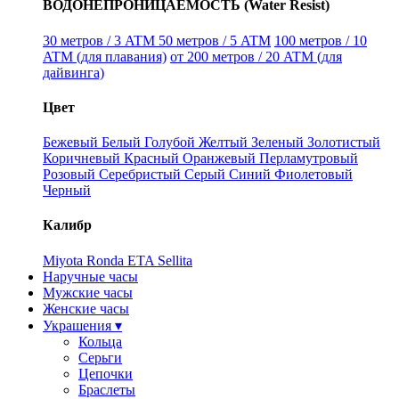
ВОДОНЕПРОНИЦАЕМОСТЬ (Water Resist)
30 метров / 3 ATM
50 метров / 5 ATM
100 метров / 10
ATM (для плавания)
от 200 метров / 20 ATM (для
дайвинга)
Цвет
Бежевый
Белый
Голубой
Желтый
Зеленый
Золотистый
Коричневый
Красный
Оранжевый
Перламутровый
Розовый
Серебристый
Серый
Синий
Фиолетовый
Черный
Калибр
Miyota
Ronda
ETA
Sellita
Наручные часы
Мужские часы
Женские часы
Украшения ▾
Кольца
Серьги
Цепочки
Браслеты