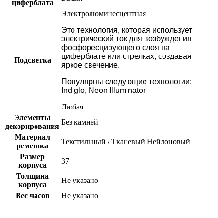
циферблата
Электролюминесцентная
Это технология, которая использует
электрический ток для возбуждения
фосфоресцирующего слоя на
циферблате или стрелках, создавая
Подсветка
яркое свечение.
Популярны следующие технологии:
Indiglo, Neon Illuminator
Любая
Элементы
Без камней
декорирования
Материал
Текстильный / Тканевый
Нейлоновый
ремешка
Размер
37
корпуса
Толщина
Не указано
корпуса
Вес часов
Не указано