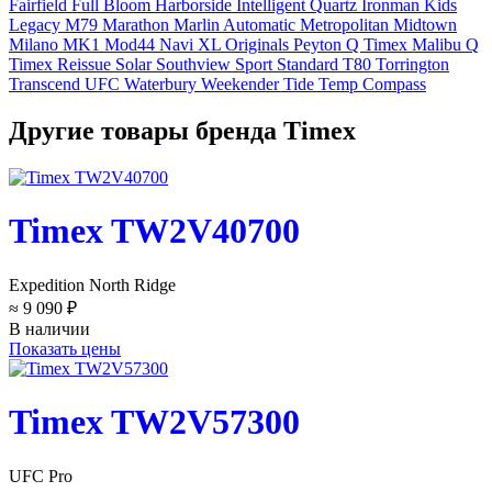
Fairfield
Full Bloom
Harborside
Intelligent Quartz
Ironman
Kids
Legacy
M79
Marathon
Marlin Automatic
Metropolitan
Midtown
Milano
MK1
Mod44
Navi XL
Originals
Peyton
Q Timex Malibu
Q
Timex Reissue
Solar
Southview
Sport
Standard
T80
Torrington
Transcend
UFC
Waterbury
Weekender
Tide Temp Compass
Другие товары бренда Timex
Timex TW2V40700
Expedition North Ridge
≈ 9 090 ₽
В наличии
Показать цены
Timex TW2V57300
UFC Pro