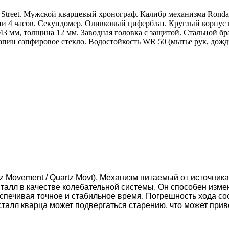
Street. Мужской кварцевый хронограф. Калибр механизма Ronda 
ции 4 часов. Секундомер. Оливковый циферблат. Круглый корпу
 43 мм, толщина 12 мм. Заводная головка с защитой. Стальной 
ин сапфировое стекло. Водостойкость WR 50 (мытье рук, дождь)
z Movement / Quartz Movt).
Механизм питаемый от источника 
сталл в качестве колебательной системы. Он способен изм
спечивая точное и стабильное время. Погрешность хода сост
сталл кварца может подвергаться старению, что может прив