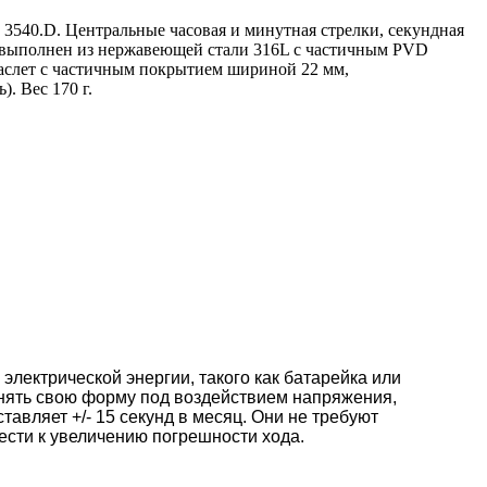
3540.D. Центральные часовая и минутная стрелки, секундная
с выполнен из нержавеющей стали 316L с частичным PVD
браслет с частичным покрытием шириной 22 мм,
. Вес 170 г.
электрической энергии, такого как батарейка или
енять свою форму под воздействием напряжения,
авляет +/- 15 секунд в месяц. Они не требуют
ести к увеличению погрешности хода.