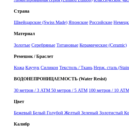
Страна
Швейцарские (Swiss Made)
Японские
Российские
Немецк
Материал
Золотые
Серебряные
Титановые
Керамические (Ceramic)
Ремешок / Браслет
Кожа
Каучук
Силикон
Текстиль / Ткань
Нерж. сталь (Stain
ВОДОНЕПРОНИЦАЕМОСТЬ (Water Resist)
30 метров / 3 ATM
50 метров / 5 ATM
100 метров / 10 ATM
Цвет
Бежевый
Белый
Голубой
Желтый
Зеленый
Золотистый
К
Калибр