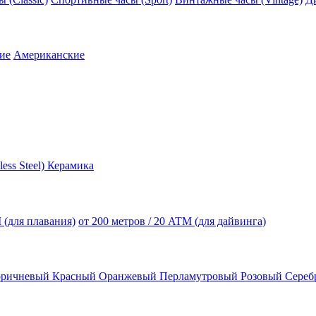
ие
Американские
less Steel)
Керамика
 (для плавания)
от 200 метров / 20 ATM (для дайвинга)
оричневый
Красный
Оранжевый
Перламутровый
Розовый
Сереб