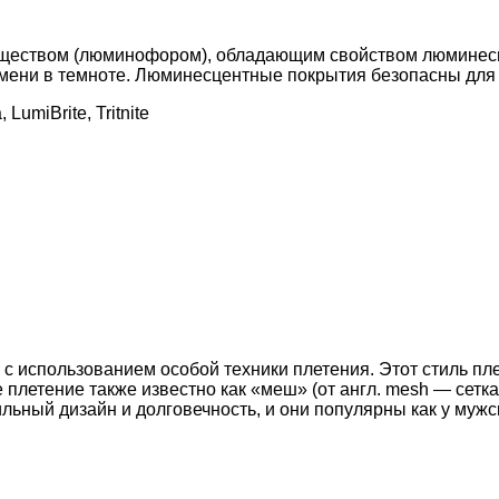
ществом (люминофором), обладающим свойством люминесцен
мени в темноте. Люминесцентные покрытия безопасны для з
umiBrite, Tritnite
 с использованием особой техники плетения. Этот стиль пл
 плетение также известно как «меш» (от англ. mesh — сетк
льный дизайн и долговечность, и они популярны как у мужск