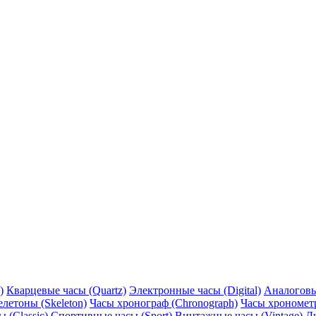
)
Кварцевые часы (Quartz)
Электронные часы (Digital)
Аналоговы
елетоны (Skeleton)
Часы хронограф (Chronograph)
Часы хронометр
 (Classic)
Спортивные часы (Sport)
Винтажные часы (Vintage)
Д