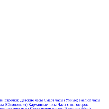
е (стрелки)
Детские часы
Смарт часы (Умные)
Fashion часы
ы (Chronometer)
Карманные часы
Часы с шагомером
изайнерские часы
Повседневные часы
Новинки (New)