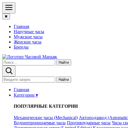
✖
Главная
Наручные часы
Мужские часы
Женские часы
Бренды
Найти
Найти
Главная
Категории ▾
ПОПУЛЯРНЫЕ КАТЕГОРИИ
Механические часы (Mechanical)
Автоподзавод (Automatic
Водонепроницаемые часы
Противоударные часы
Часы ск
Лимитированная серия (Limited Edition)
Классические часы