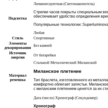
Люминесцентная (Светонакопитель)
Стрелки часов покрыты специальным ве
обеспечивает удобство определения вре
Подсветка
Популярыные технологии: Superluminova, L
Любая
Стиль
Спортивные
Элементы
Без камней
декорирования
Источник
От батарейки
энергии
Стальной
Металлический
Миланский
Миланское плетение
Материал
ремешка
Тип браслета, изготовленного из металла
комфортно облегает запястье. Миланское
с миланским плетением ценятся за их сти
Дата (число)
Хронограф (Секундомер)
Хронограф