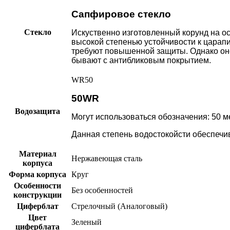
Сапфировое стекло
Стекло
Искуственно изготовленный корунд на о
высокой степенью устойчивости к царап
требуют повышенной защиты. Однако оно 
бывают с антибликовым покрытием.
WR50
50WR
Водозащита
Могут использоваться обозначения: 50 мет
Данная степень водостокойсти обеспечив
Материал
Нержавеющая сталь
корпуса
Форма корпуса
Круг
Особенности
Без особенностей
конструкции
Циферблат
Стрелочный (Аналоговый)
Цвет
Зеленый
циферблата