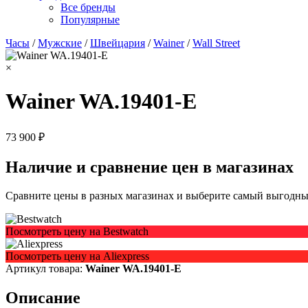
Все бренды
Популярные
Часы
/
Мужские
/
Швейцария
/
Wainer
/
Wall Street
×
Wainer WA.19401-E
73 900 ₽
Наличие и сравнение цен в магазинах
Сравните цены в разных магазинах и выберите самый выгодный
Посмотреть цену на Bestwatch
Посмотреть цену на Aliexpress
Артикул товара:
Wainer WA.19401-E
Описание