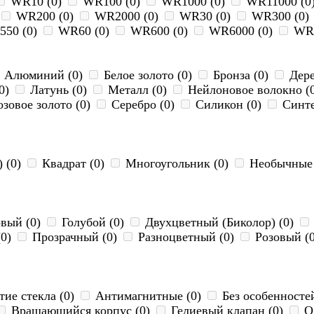
WR10 (0)
WR100 (0)
WR1000 (0)
WR11000 (0
WR200 (0)
WR2000 (0)
WR30 (0)
WR300 (0)
50 (0)
WR60 (0)
WR600 (0)
WR6000 (0)
WR7
Алюминий (0)
Белое золото (0)
Бронза (0)
Дере
(0)
Латунь (0)
Металл (0)
Нейлоновое волокно (
зовое золото (0)
Серебро (0)
Силикон (0)
Синте
 (0)
Квадрат (0)
Многоугольник (0)
Необычные 
вый (0)
Голубой (0)
Двухцветный (Биколор) (0)
(0)
Прозрачный (0)
Разноцветный (0)
Розовый (
ие стекла (0)
Антимагнитные (0)
Без особенносте
Вращающийся корпус (0)
Гелиевый клапан (0)
Од