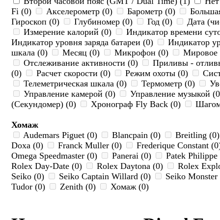
Второй часовой пояс (GMT / Dual Time) (1)
Нет
Fi (0)
Акселерометр (0)
Барометр (0)
Большая
Гироскоп (0)
Глубиномер (0)
Год (0)
Дата (чи
Измерение калорий (0)
Индикатор времени суто
Индикатор уровня заряда батареи (0)
Индикатор ур
шкала (0)
Месяц (0)
Микрофон (0)
Мировое 
Отслеживание активности (0)
Приливы - отлив
(0)
Расчет скорости (0)
Режим охоты (0)
Сист
Телеметрическая шкала (0)
Термометр (0)
Ув
Управление камерой (0)
Управление музыкой (
(Секундомер) (0)
Хронограф Fly Back (0)
Шагом
Хомаж
Audemars Piguet (0)
Blancpain (0)
Breitling (0
Doxa (0)
Franck Muller (0)
Frederique Constant (
Omega Speedmaster (0)
Panerai (0)
Patek Philippe
Rolex Day-Date (0)
Rolex Daytona (0)
Rolex Explo
Seiko (0)
Seiko Captain Willard (0)
Seiko Monster
Tudor (0)
Zenith (0)
Хомаж (0)