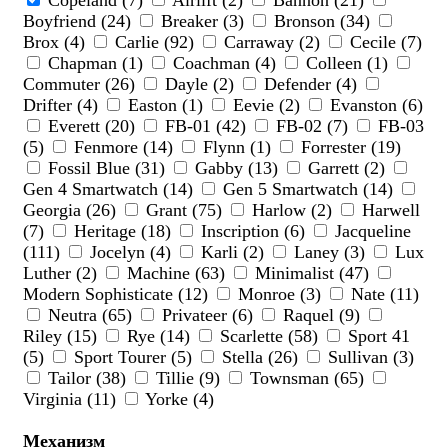
Copeland (7)
Airlift (2)
Bannon (21)
Boyfriend (24)
Breaker (3)
Bronson (34)
Brox (4)
Carlie (92)
Carraway (2)
Cecile (7)
Chapman (1)
Coachman (4)
Colleen (1)
Commuter (26)
Dayle (2)
Defender (4)
Drifter (4)
Easton (1)
Eevie (2)
Evanston (6)
Everett (20)
FB-01 (42)
FB-02 (7)
FB-03
(5)
Fenmore (14)
Flynn (1)
Forrester (19)
Fossil Blue (31)
Gabby (13)
Garrett (2)
Gen 4 Smartwatch (14)
Gen 5 Smartwatch (14)
Georgia (26)
Grant (75)
Harlow (2)
Harwell
(7)
Heritage (18)
Inscription (6)
Jacqueline
(111)
Jocelyn (4)
Karli (2)
Laney (3)
Lux
Luther (2)
Machine (63)
Minimalist (47)
Modern Sophisticate (12)
Monroe (3)
Nate (11)
Neutra (65)
Privateer (6)
Raquel (9)
Riley (15)
Rye (14)
Scarlette (58)
Sport 41
(5)
Sport Tourer (5)
Stella (26)
Sullivan (3)
Tailor (38)
Tillie (9)
Townsman (65)
Virginia (11)
Yorke (4)
Механизм