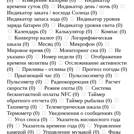
(0)
Измерение калорий (0)
Индикатор
времени суток (0)
Индикатор день / ночь (0)
Индикатор заката / восхода Солнца (0)
Индикатор запаса хода (0)
Индикатор уровня
заряда батареи (0)
Индикатор уровня света (0)
Календарь (0)
Калькулятор (0)
Компас (0)
Конвертер валют (0)
Логарифмическая
шкала (0)
Месяц (0)
Микрофон (0)
Мировое время (0)
Мониторинг сна (0)
Не
указано (0)
Номер недели (0)
Отображение
времени молитвы (0)
Отслеживание активности
(0)
Приливы - отливы (0)
Прогноз погоды (0)
Прыгающий час (0)
Пульсоксиметр (0)
Пульсометр (0)
Радиокоррекция (0)
Расчет
скорости (0)
Режим охоты (0)
Система
бесконтактной оплаты NFC (0)
Таймер
обратного отсчета (0)
Таймер рыбалки (0)
Тахиметр (0)
Телеметрическая шкала (0)
Термометр (0)
Уведомления о сообщениях (0)
Угол сноса (0)
Указатель високосного года
(0)
Указатель времени года (0)
Управление
камерой (0)
Управление музыкой (0)
Фазы