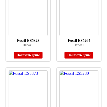
Fossil ES5328
Fossil ES5264
Harwell
Harwell
≈ 29 990 ₽
≈ 24 990 ₽
В наличии
В наличии
Показать цены
Показать цены