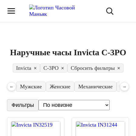
Наручные часы Invicta C-3PO
Invicta
×
C-3PO
×
Сбросить фильтры
×
Мужские
Женские
Механические
Кварц
←
→
Фильтры