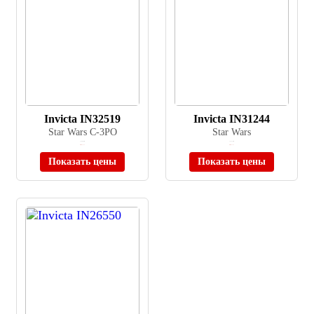
Invicta IN32519
Invicta IN31244
Star Wars C-3PO
Star Wars
≈ 16 080 ₽
≈ 21 270 ₽
Нет в наличии
Нет в наличии
Показать цены
Показать цены