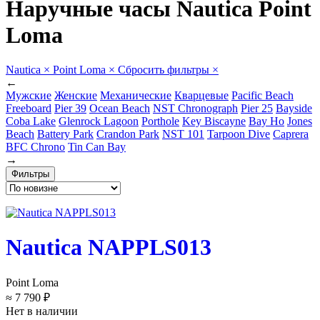
Наручные часы Nautica Point
Loma
Nautica
×
Point Loma
×
Сбросить фильтры
×
←
Мужские
Женские
Механические
Кварцевые
Pacific Beach
Freeboard
Pier 39
Ocean Beach
NST Chronograph
Pier 25
Bayside
Coba Lake
Glenrock Lagoon
Porthole
Key Biscayne
Bay Ho
Jones
Beach
Battery Park
Crandon Park
NST 101
Tarpoon Dive
Caprera
BFC Chrono
Tin Can Bay
→
Фильтры
Nautica NAPPLS013
Point Loma
≈ 7 790 ₽
Нет в наличии