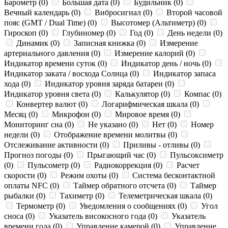
Барометр (0)
Большая дата (0)
Будильник (0)
Вечный календарь (0)
Вибросигнал (0)
Второй часовой
пояс (GMT / Dual Time) (0)
Высотомер (Альтиметр) (0)
Гироскоп (0)
Глубиномер (0)
Год (0)
День недели (0)
Динамик (0)
Записная книжка (0)
Измерение
артериального давления (0)
Измерение калорий (0)
Индикатор времени суток (0)
Индикатор день / ночь (0)
Индикатор заката / восхода Солнца (0)
Индикатор запаса
хода (0)
Индикатор уровня заряда батареи (0)
Индикатор уровня света (0)
Калькулятор (0)
Компас (0)
Конвертер валют (0)
Логарифмическая шкала (0)
Месяц (0)
Микрофон (0)
Мировое время (0)
Мониторинг сна (0)
Не указано (0)
Нет (0)
Номер
недели (0)
Отображение времени молитвы (0)
Отслеживание активности (0)
Приливы - отливы (0)
Прогноз погоды (0)
Прыгающий час (0)
Пульсоксиметр
(0)
Пульсометр (0)
Радиокоррекция (0)
Расчет
скорости (0)
Режим охоты (0)
Система бесконтактной
оплаты NFC (0)
Таймер обратного отсчета (0)
Таймер
рыбалки (0)
Тахиметр (0)
Телеметрическая шкала (0)
Термометр (0)
Уведомления о сообщениях (0)
Угол
сноса (0)
Указатель високосного года (0)
Указатель
времени года (0)
Управление камерой (0)
Управление