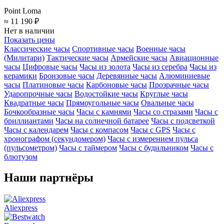
Point Loma
≈ 11 190 ₽
Нет в наличии
Показать цены
Классические часы
Спортивные часы
Военные часы
(Милитари)
Тактические часы
Армейские часы
Авиационные
часы
Цифровые часы
Часы из золота
Часы из серебра
Часы из
керамики
Бронзовые часы
Деревянные часы
Алюминиевые
часы
Платиновые часы
Карбоновые часы
Прозрачные часы
Ударопрочные часы
Водостойкие часы
Круглые часы
Квадратные часы
Прямоугольные часы
Овальные часы
Бочкообразные часы
Часы с камнями
Часы со стразами
Часы с
бриллиантами
Часы на солнечной батарее
Часы с подсветкой
Часы с календарем
Часы с компасом
Часы с GPS
Часы с
хронографом (секундомером)
Часы с измерением пульса
(пульсометром)
Часы с таймером
Часы с будильником
Часы с
блютузом
Наши партнёры
Aliexpress