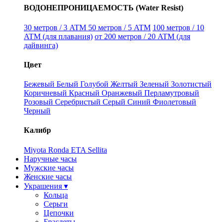
ВОДОНЕПРОНИЦАЕМОСТЬ (Water Resist)
30 метров / 3 ATM
50 метров / 5 ATM
100 метров / 10
ATM (для плавания)
от 200 метров / 20 ATM (для
дайвинга)
Цвет
Бежевый
Белый
Голубой
Желтый
Зеленый
Золотистый
Коричневый
Красный
Оранжевый
Перламутровый
Розовый
Серебристый
Серый
Синий
Фиолетовый
Черный
Калибр
Miyota
Ronda
ETA
Sellita
Наручные часы
Мужские часы
Женские часы
Украшения ▾
Кольца
Серьги
Цепочки
Браслеты