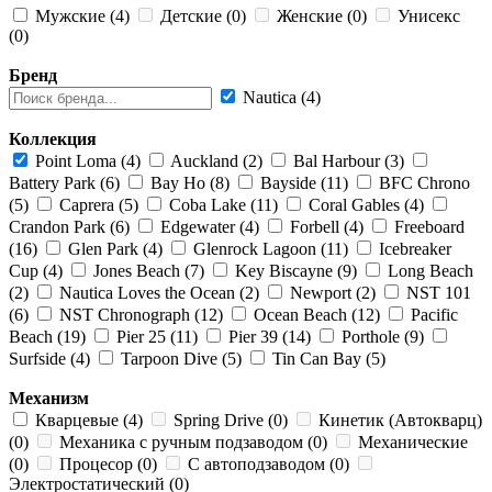
Мужские (4)
Детские (0)
Женские (0)
Унисекс
(0)
Бренд
Nautica (4)
Коллекция
Point Loma (4)
Auckland (2)
Bal Harbour (3)
Battery Park (6)
Bay Ho (8)
Bayside (11)
BFC Chrono
(5)
Caprera (5)
Coba Lake (11)
Coral Gables (4)
Crandon Park (6)
Edgewater (4)
Forbell (4)
Freeboard
(16)
Glen Park (4)
Glenrock Lagoon (11)
Icebreaker
Cup (4)
Jones Beach (7)
Key Biscayne (9)
Long Beach
(2)
Nautica Loves the Ocean (2)
Newport (2)
NST 101
(6)
NST Chronograph (12)
Ocean Beach (12)
Pacific
Beach (19)
Pier 25 (11)
Pier 39 (14)
Porthole (9)
Surfside (4)
Tarpoon Dive (5)
Tin Can Bay (5)
Механизм
Кварцевые (4)
Spring Drive (0)
Кинетик (Автокварц)
(0)
Механика с ручным подзаводом (0)
Механические
(0)
Процесор (0)
С автоподзаводом (0)
Электростатический (0)