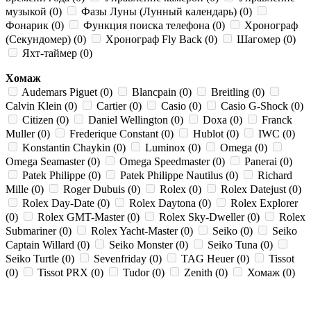
музыкой (0)
Фазы Луны (Лунный календарь) (0)
Фонарик (0)
Функция поиска телефона (0)
Хронограф
(Секундомер) (0)
Хронограф Fly Back (0)
Шагомер (0)
Яхт-таймер (0)
Хомаж
Audemars Piguet (0)
Blancpain (0)
Breitling (0)
Calvin Klein (0)
Cartier (0)
Casio (0)
Casio G-Shock (0)
Citizen (0)
Daniel Wellington (0)
Doxa (0)
Franck
Muller (0)
Frederique Constant (0)
Hublot (0)
IWC (0)
Konstantin Chaykin (0)
Luminox (0)
Omega (0)
Omega Seamaster (0)
Omega Speedmaster (0)
Panerai (0)
Patek Philippe (0)
Patek Philippe Nautilus (0)
Richard
Mille (0)
Roger Dubuis (0)
Rolex (0)
Rolex Datejust (0)
Rolex Day-Date (0)
Rolex Daytona (0)
Rolex Explorer
(0)
Rolex GMT-Master (0)
Rolex Sky-Dweller (0)
Rolex
Submariner (0)
Rolex Yacht-Master (0)
Seiko (0)
Seiko
Captain Willard (0)
Seiko Monster (0)
Seiko Tuna (0)
Seiko Turtle (0)
Sevenfriday (0)
TAG Heuer (0)
Tissot
(0)
Tissot PRX (0)
Tudor (0)
Zenith (0)
Хомаж (0)