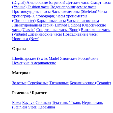
(Digital)
Аналоговые (стрелки)
Детские часы
Смарт часы
(Умные)
Fashion часы
Водонепроницаемые часы
Противоударные часы
Часы скелетоны (Skeleton)
Часы
хронограф (Chronograph)
Часы хронометры
(Chronometer)
Карманные часы
Часы с шагомером
Лимитированная серия (Limited Edition)
Классические
часы (Classic)
Спортивные часы (Sport)
Винтажные часы
(Vintage)
Дизайнерские часы
Повседневные часы
Новинки (New)
Страна
Швейцарские (Swiss Made)
Японские
Российские
Немецкие
Американские
Материал
Золотые
Серебряные
Титановые
Керамические (Ceramic)
Ремешок / Браслет
Кожа
Каучук
Силикон
Текстиль / Ткань
Нерж. сталь
(Stainless Steel)
Керамика