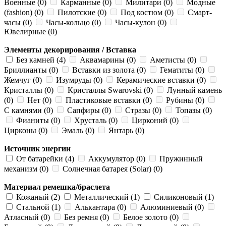
Военные (0)
Карманные (0)
Милитари (0)
Модные
(fashion) (0)
Пилотские (0)
Под костюм (0)
Смарт-
часы (0)
Часы-кольцо (0)
Часы-кулон (0)
Ювелирные (0)
Элементы декорирования / Вставка
Без камней (4)
Аквамарины (0)
Аметисты (0)
Бриллианты (0)
Вставки из золота (0)
Гематиты (0)
Жемчуг (0)
Изумруды (0)
Керамические вставки (0)
Кристаллы (0)
Кристаллы Swarovski (0)
Лунный камень
(0)
Нет (0)
Пластиковые вставки (0)
Рубины (0)
С камнями (0)
Сапфиры (0)
Стразы (0)
Топазы (0)
Фианиты (0)
Хрусталь (0)
Цирконий (0)
Цирконы (0)
Эмаль (0)
Янтарь (0)
Источник энергии
От батарейки (4)
Аккумулятор (0)
Пружинный
механизм (0)
Солнечная батарея (Solar) (0)
Материал ремешка/браслета
Кожаный (2)
Металлический (1)
Силиконовый (1)
Стальной (1)
Алькантара (0)
Алюминиевый (0)
Атласный (0)
Без ремня (0)
Белое золото (0)