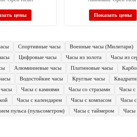
≈ 37 490 ₽
≈ 37 490 ₽
Нет в наличии
Нет в наличии
азать цены
Показать цены
часы
Спортивные часы
Военные часы (Милитари)
часы
Цифровые часы
Часы из золота
Часы из се
сы
Алюминиевые часы
Платиновые часы
Карбо
часы
Водостойкие часы
Круглые часы
Квадратн
 часы
Часы с камнями
Часы со стразами
Часы с
кой
Часы с календарем
Часы с компасом
Часы 
ием пульса (пульсометром)
Часы с таймером
Часы 