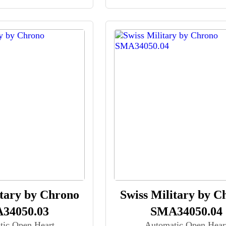
itary by Chrono
Swiss Military by C
34050.03
SMA34050.04
tic Open Heart
Automatic Open Hear