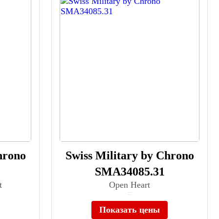
hrono
Swiss Military by Chrono
SMA34085.31
t
Open Heart
≈ 91 490 ₽
Нет в наличии
Показать цены