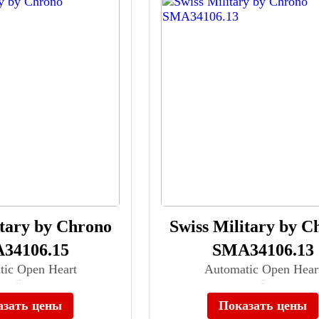
itary by Chrono
Swiss Military by C
34106.15
SMA34106.13
tic Open Heart
Automatic Open Hear
≈ 97 900 ₽
≈ 99 990 ₽
В наличии
В наличии
азать цены
Показать цены