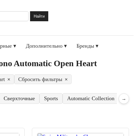
Найти
рные ▾
Дополнительно ▾
Бренды ▾
ono Automatic Open Heart
rt
×
Сбросить фильтры
×
Сверхточные
Sports
Automatic Collection
Day 
→