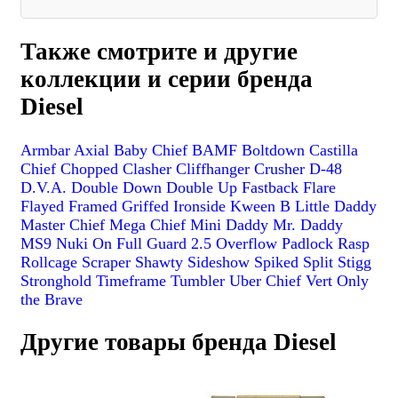
Также смотрите и другие
коллекции и серии бренда
Diesel
Armbar
Axial
Baby Chief
BAMF
Boltdown
Castilla
Chief
Chopped
Clasher
Cliffhanger
Crusher
D-48
D.V.A.
Double Down
Double Up
Fastback
Flare
Flayed
Framed
Griffed
Ironside
Kween B
Little Daddy
Master Chief
Mega Chief
Mini Daddy
Mr. Daddy
MS9
Nuki
On Full Guard 2.5
Overflow
Padlock
Rasp
Rollcage
Scraper
Shawty
Sideshow
Spiked
Split
Stigg
Stronghold
Timeframe
Tumbler
Uber Chief
Vert
Only
the Brave
Другие товары бренда Diesel