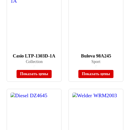
Casio LTP-1303D-1A
Bulova 98A245
Collection
Sport
≈ 3 175 ₽
≈ 44 900 ₽
В наличии
В наличии
Показать цены
Показать цены