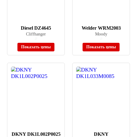
Diesel DZ4645
Welder WRM2003
Cliffhanger
Moody
≈ 49 990 ₽
≈ 62 690 ₽
В наличии
В наличии
Показать цены
Показать цены
DKNY DK1L002P0025
DKNY