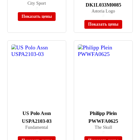
City Sport
DK1L033M0085
≈ 10 990 ₽
В наличии
Astoria Logo
Показать цены
≈ 16 990 ₽
В наличии
Показать цены
US Polo Assn
Philipp Plein
USPA2103-03
PWWFA0625
Fundamental
The Skull
≈ 12 990 ₽
≈ 73 490 ₽
В наличии
В наличии