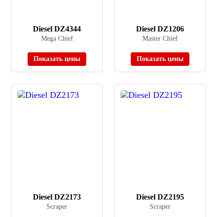
Diesel DZ4344
Diesel DZ1206
Mega Chief
Master Chief
≈ 43 990 ₽
≈ 35 990 ₽
В наличии
В наличии
Показать цены
Показать цены
Diesel DZ2173
Diesel DZ2195
Scraper
Scraper
≈ 21 690 ₽
≈ 23 650 ₽
В наличии
В наличии