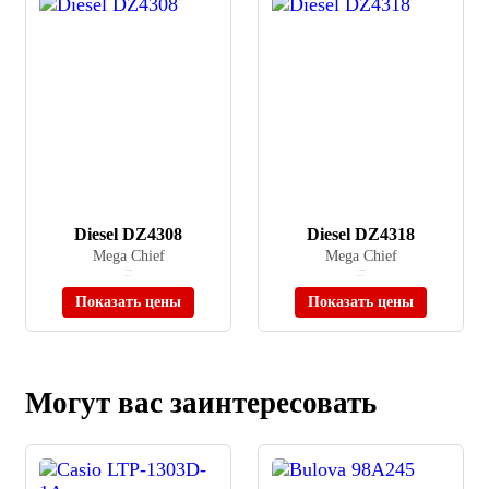
Diesel DZ4308
Diesel DZ4318
Mega Chief
Mega Chief
≈ 46 990 ₽
≈ 53 590 ₽
В наличии
В наличии
Показать цены
Показать цены
Могут вас заинтересовать