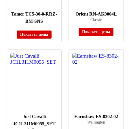
Tamer TC5-30-0-RRZ-
Orient RN-AK0004L
Classic
BM-SNS
≈ 44 935 ₽
В наличии
≈ 1 490 ₽
В наличии
Показать цены
Показать цены
Just Cavalli
Earnshaw ES-8302-02
Wellington
JC1L311M0055_SET
≈ 18 790 ₽
В наличии