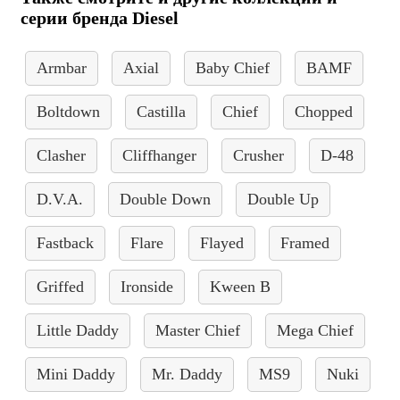
серии бренда Diesel
Armbar
Axial
Baby Chief
BAMF
Boltdown
Castilla
Chief
Chopped
Clasher
Cliffhanger
Crusher
D-48
D.V.A.
Double Down
Double Up
Fastback
Flare
Flayed
Framed
Griffed
Ironside
Kween B
Little Daddy
Master Chief
Mega Chief
Mini Daddy
Mr. Daddy
MS9
Nuki