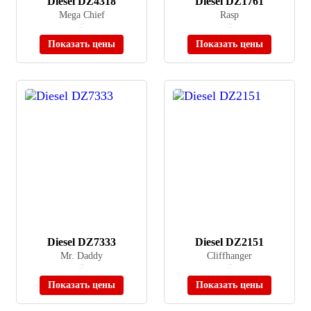
Diesel DZ4318
Diesel DZ1761
Mega Chief
Rasp
≈ 53 590 ₽
≈ 41 990 ₽
В наличии
В наличии
Показать цены
Показать цены
Diesel DZ7333
Diesel DZ2151
Mr. Daddy
Cliffhanger
≈ 78 990 ₽
≈ 29 990 ₽
В наличии
В наличии
Показать цены
Показать цены