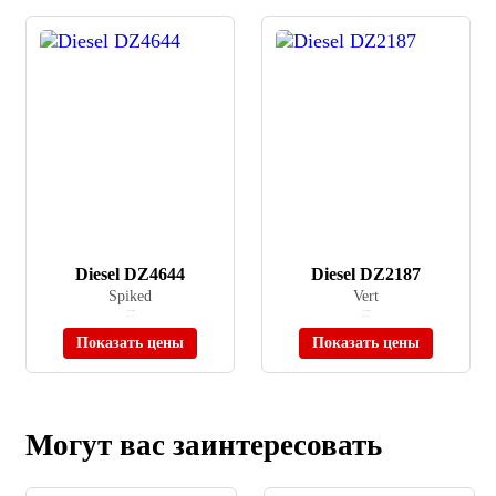
Diesel DZ4644
Diesel DZ2187
Spiked
Vert
≈ 55 590 ₽
≈ 72 990 ₽
В наличии
В наличии
Показать цены
Показать цены
Могут вас заинтересовать