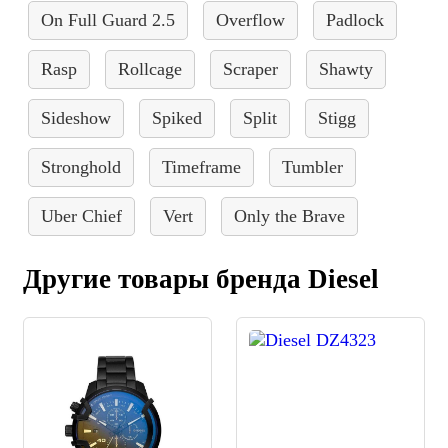
On Full Guard 2.5
Overflow
Padlock
Rasp
Rollcage
Scraper
Shawty
Sideshow
Spiked
Split
Stigg
Stronghold
Timeframe
Tumbler
Uber Chief
Vert
Only the Brave
Другие товары бренда Diesel