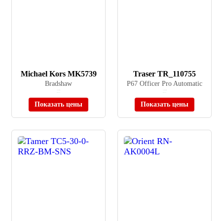
Michael Kors MK5739
Traser TR_110755
Bradshaw
P67 Officer Pro Automatic
≈ 54 590 ₽
≈ 103 900 ₽
В наличии
В наличии
Показать цены
Показать цены