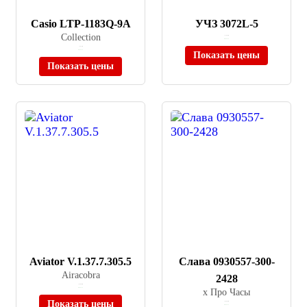
Casio LTP-1183Q-9A
УЧЗ 3072L-5
Collection
≈ 21 000 ₽
В наличии
≈ 2 815 ₽
В наличии
Показать цены
Показать цены
Aviator V.1.37.7.305.5
Слава 0930557-300-
Airacobra
2428
≈ 96 000 ₽
В наличии
х Про Часы
Показать цены
≈ 88 000 ₽
В наличии