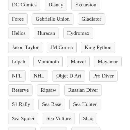
DC Comics
Disney
Excursion
Force
Gabrielle Union
Gladiator
Helios
Huracan
Hydromax
Jason Taylor
JM Correa
King Python
Lupah
Mammoth
Marvel
Mayamar
NFL
NHL
Objet D Art
Pro Diver
Reserve
Ripsaw
Russian Diver
S1 Rally
Sea Base
Sea Hunter
Sea Spider
Sea Vulture
Shaq