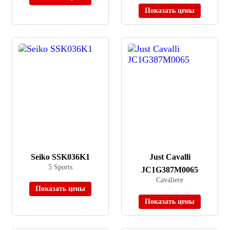
Показать цены
Seiko SSK036K1
Just Cavalli
5 Sports
JC1G387M0065
≈ 44 860 ₽
В наличии
Cavaliere
Показать цены
≈ 29 990 ₽
В наличии
Показать цены