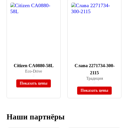
Citizen CA0880-58L
Слава 2271734-300-
Eco-Drive
2115
≈ 26 890 ₽
В наличии
Традиция
Показать цены
≈ 11 000 ₽
В наличии
Показать цены
Наши партнёры