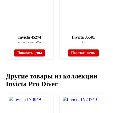
Invicta 45274
Invicta 35581
Subaqua Ocean Warrior
Bolt
≈ 36 000 ₽
≈ 41 100 ₽
Нет в наличии
Нет в наличии
Показать цены
Показать цены
Другие товары из коллекции
Invicta Pro Diver