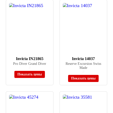
Invicta IN21865
Invicta 14037
Pro Diver Grand Diver
Reserve Excursion Swiss
Made
≈ 20 090 ₽
Нет в наличии
≈ 22 000 ₽
Нет в наличии
Показать цены
Показать цены