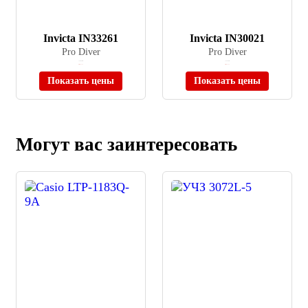
Invicta IN33261
Invicta IN30021
Pro Diver
Pro Diver
≈ 10 900 ₽
≈ 15 900 ₽
Нет в наличии
Нет в наличии
Показать цены
Показать цены
Могут вас заинтересовать