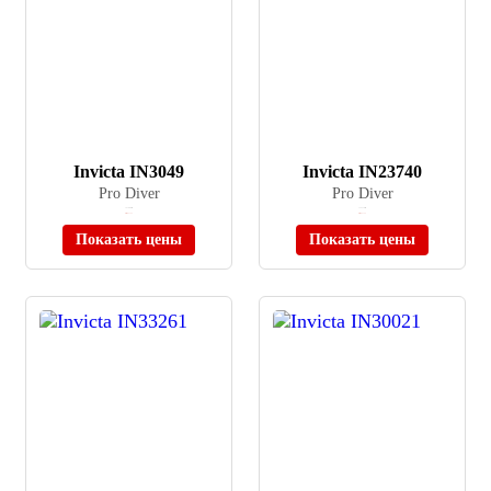
Invicta IN3049
Invicta IN23740
Pro Diver
Pro Diver
≈ 27 600 ₽
≈ 13 170 ₽
Нет в наличии
Нет в наличии
Показать цены
Показать цены