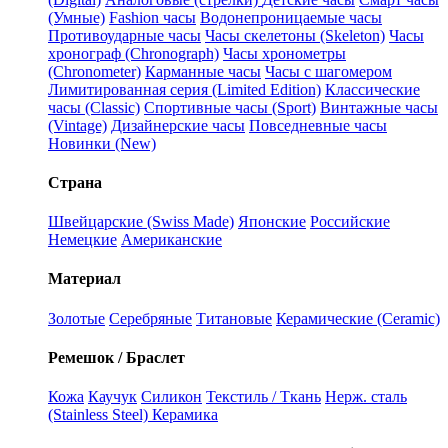
(Умные)
Fashion часы
Водонепроницаемые часы
Противоударные часы
Часы скелетоны (Skeleton)
Часы
хронограф (Chronograph)
Часы хронометры
(Chronometer)
Карманные часы
Часы с шагомером
Лимитированная серия (Limited Edition)
Классические
часы (Classic)
Спортивные часы (Sport)
Винтажные часы
(Vintage)
Дизайнерские часы
Повседневные часы
Новинки (New)
Страна
Швейцарские (Swiss Made)
Японские
Российские
Немецкие
Американские
Материал
Золотые
Серебряные
Титановые
Керамические (Ceramic)
Ремешок / Браслет
Кожа
Каучук
Силикон
Текстиль / Ткань
Нерж. сталь
(Stainless Steel)
Керамика