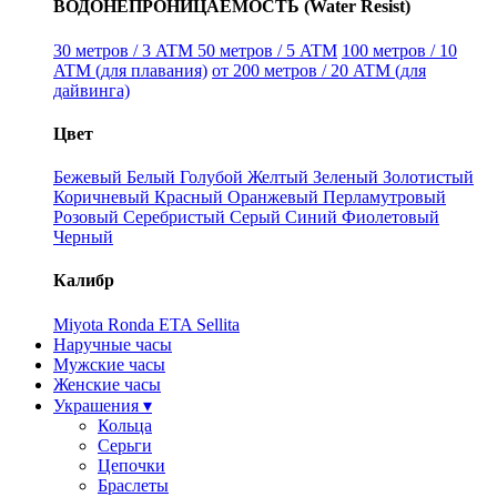
ВОДОНЕПРОНИЦАЕМОСТЬ (Water Resist)
30 метров / 3 ATM
50 метров / 5 ATM
100 метров / 10
ATM (для плавания)
от 200 метров / 20 ATM (для
дайвинга)
Цвет
Бежевый
Белый
Голубой
Желтый
Зеленый
Золотистый
Коричневый
Красный
Оранжевый
Перламутровый
Розовый
Серебристый
Серый
Синий
Фиолетовый
Черный
Калибр
Miyota
Ronda
ETA
Sellita
Наручные часы
Мужские часы
Женские часы
Украшения ▾
Кольца
Серьги
Цепочки
Браслеты