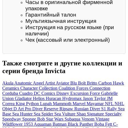
Часы в оригинальной фирменной
упаковке
Гарантийный талон
Мультиязычная инструкция
Инструкция на русском языке (при
наличии)
Чек (кассовый или электронный)
Также смотрите и другие коллекции и
серии бренда Invicta
Akula
Anatomic
Angel
Artist
Aviator
Blu
Bolt
Britto
Carbon Hawk
Ceramics
Character Collection
Coalition Forces
Connection
Corduba
Cuadro
DC Comics
Disney
Excursion
Force
Gabrielle
Union
Gladiator
Helios
Huracan
Hydromax
Jason Taylor
JM
Correa
King Python
Lupah
Mammoth
Marvel
Mayamar
NFL
NHL
Objet D Art
Pro Diver
Reserve
Ripsaw
Russian Diver
S1 Rally
Sea
Base
Sea Hunter
Sea Spider
Sea Vulture
Shaq
Signature
Specialty
Speedway
Sponge Bob
Star Wars
Subaqua
Venom
Vintage
Wildflower
1953
Aquaman
Batman
Black Panther
Boba Fett
C-