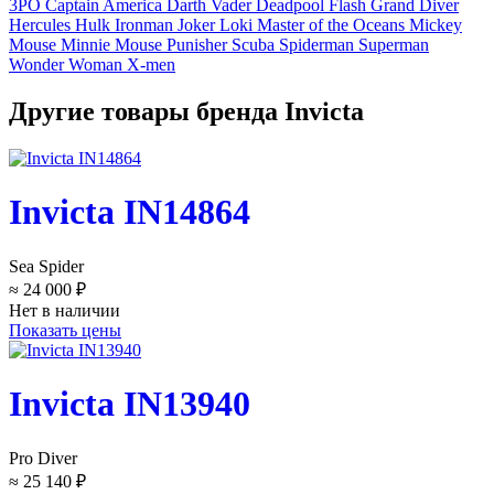
3PO
Captain America
Darth Vader
Deadpool
Flash
Grand Diver
Hercules
Hulk
Ironman
Joker
Loki
Master of the Oceans
Mickey
Mouse
Minnie Mouse
Punisher
Scuba
Spiderman
Superman
Wonder Woman
X-men
Другие товары бренда Invicta
Invicta IN14864
Sea Spider
≈ 24 000 ₽
Нет в наличии
Показать цены
Invicta IN13940
Pro Diver
≈ 25 140 ₽