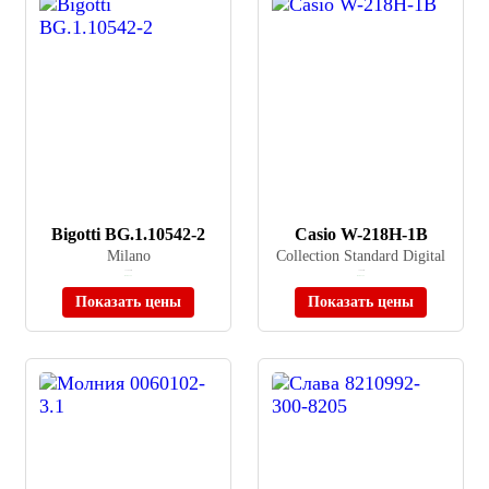
Bigotti BG.1.10542-2
Casio W-218H-1B
Milano
Collection Standard Digital
≈ 11 650 ₽
≈ 2 060 ₽
В наличии
В наличии
Показать цены
Показать цены