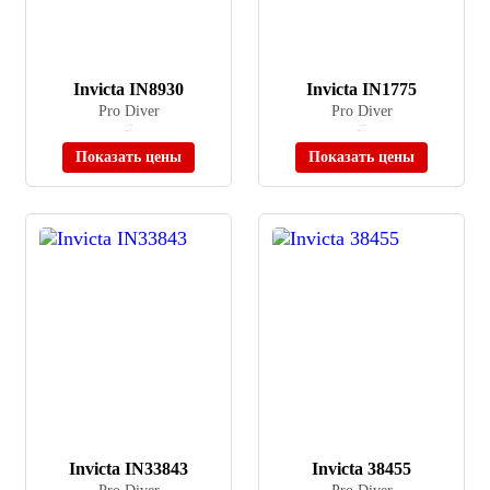
Invicta IN8930
Invicta IN1775
Pro Diver
Pro Diver
≈ 21 700 ₽
≈ 17 980 ₽
Нет в наличии
Нет в наличии
Показать цены
Показать цены
Invicta IN33843
Invicta 38455