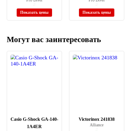
Pro Diver
Pro Diver
≈ 28 800 ₽
≈ 13 200 ₽
Нет в наличии
Нет в наличии
Показать цены
Показать цены
Могут вас заинтересовать
Casio G-Shock GA-140-
Victorinox 241838
Alliance
1A4ER
≈ 51 500 ₽
В наличии