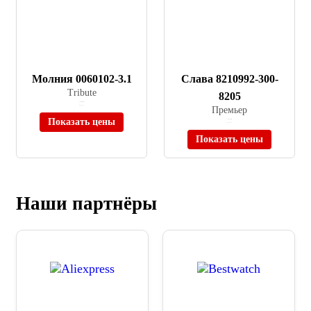
Молния 0060102-3.1
Слава 8210992-300-
Tribute
8205
≈ 48 000 ₽
В наличии
Премьер
Показать цены
≈ 35 000 ₽
В наличии
Показать цены
Наши партнёры