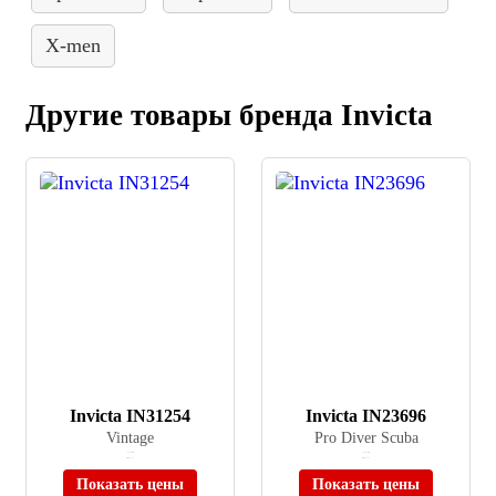
X-men
Другие товары бренда Invicta
Invicta IN31254
Invicta IN23696
Vintage
Pro Diver Scuba
≈ 16 190 ₽
≈ 23 360 ₽
Нет в наличии
Нет в наличии
Показать цены
Показать цены