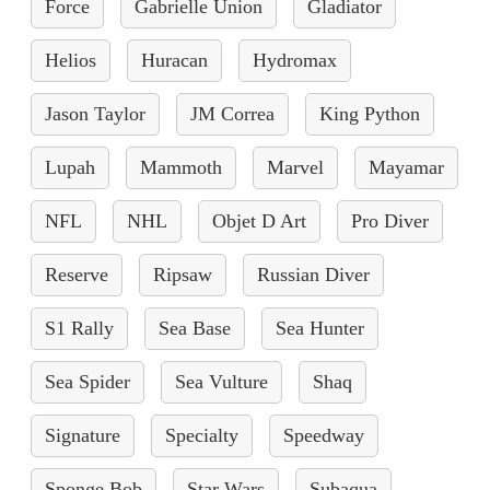
Force
Gabrielle Union
Gladiator
Helios
Huracan
Hydromax
Jason Taylor
JM Correa
King Python
Lupah
Mammoth
Marvel
Mayamar
NFL
NHL
Objet D Art
Pro Diver
Reserve
Ripsaw
Russian Diver
S1 Rally
Sea Base
Sea Hunter
Sea Spider
Sea Vulture
Shaq
Signature
Specialty
Speedway
Sponge Bob
Star Wars
Subaqua