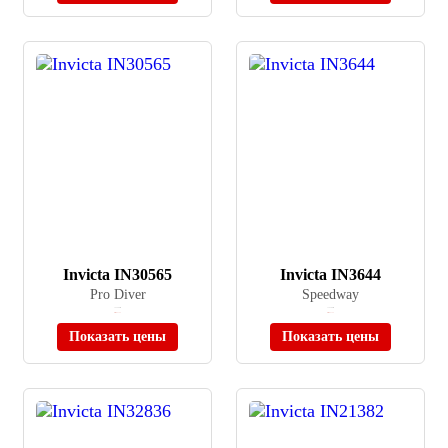
Invicta IN30565
Invicta IN3644
Pro Diver
Speedway
≈ 23 590 ₽
≈ 15 300 ₽
Нет в наличии
Нет в наличии
Показать цены
Показать цены