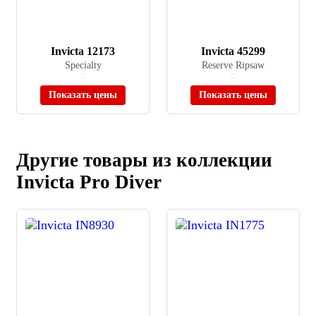
Invicta 12173
Invicta 45299
Specialty
Reserve Ripsaw
≈ 11 600 ₽
≈ 36 000 ₽
Нет в наличии
Нет в наличии
Показать цены
Показать цены
Другие товары из коллекции
Invicta Pro Diver