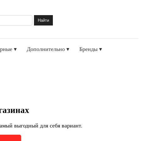
Найти
рные ▾
Дополнительно ▾
Бренды ▾
газинах
амый выгодный для себя вариант.