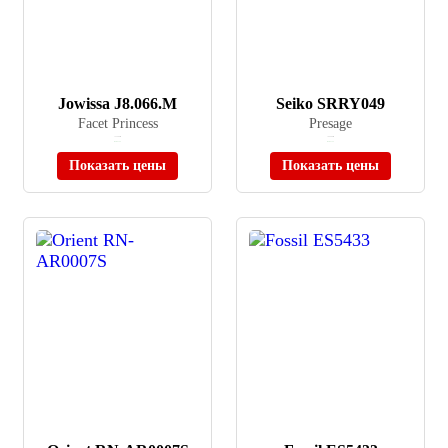
Jowissa J8.066.M
Seiko SRRY049
Facet Princess
Presage
≈ 22 400 ₽
≈ 69 900 ₽
В наличии
В наличии
Показать цены
Показать цены