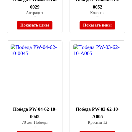
0029
0052
Антрацит
Классик
≈ 11 000 ₽
≈ 11 000 ₽
Нет в наличии
Нет в наличии
Показать цены
Показать цены
Победа PW-04-62-10-
Победа PW-03-62-10-
0045
A005
70 лет Победы
Красная 12
≈ 8 000 ₽
≈ 7 500 ₽
Нет в наличии
Нет в наличии