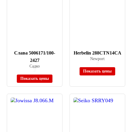
Слава 5006171/100-
Herbelin 288CTN14CA
Newport
2427
≈ 178 000 ₽
Садко
В наличии
Показать цены
≈ 93 000 ₽
В наличии
Показать цены