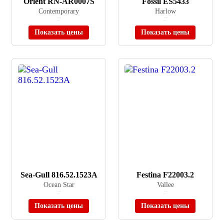
Orient RN-AR0007S
Fossil ES5433
Contemporary
Harlow
≈ 42 435 ₽
≈ 26 990 ₽
В наличии
В наличии
Показать цены
Показать цены
Sea-Gull 816.52.1523A
Festina F22003.2
Ocean Star
Vallee
≈ 27 900 ₽
≈ 52 700 ₽
В наличии
В наличии
Показать цены
Показать цены