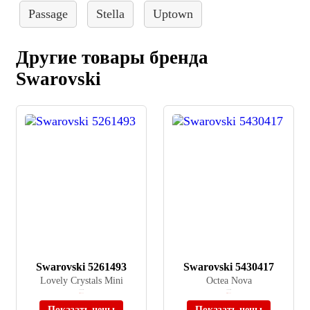
Passage
Stella
Uptown
Другие товары бренда
Swarovski
Swarovski 5261493
Swarovski 5430417
Lovely Crystals Mini
Octea Nova
≈ 16 492 ₽
≈ 26 900 ₽
Нет в наличии
Нет в наличии
Показать цены
Показать цены