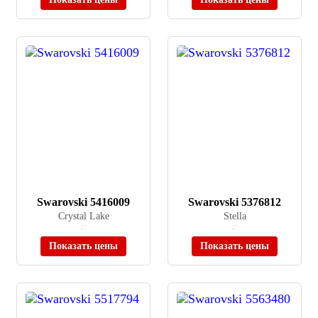
Swarovski 5416009
Swarovski 5376812
Crystal Lake
Stella
≈ 21 990 ₽
≈ 19 990 ₽
Нет в наличии
Нет в наличии
Показать цены
Показать цены