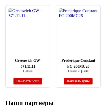
Greenwich GW-
Frederique Constant
571.11.11
FC-200MC26
Galeon
Classics Quartz
≈ 9 490 ₽
≈ 95 400 ₽
В наличии
В наличии
Показать цены
Показать цены
Наши партнёры