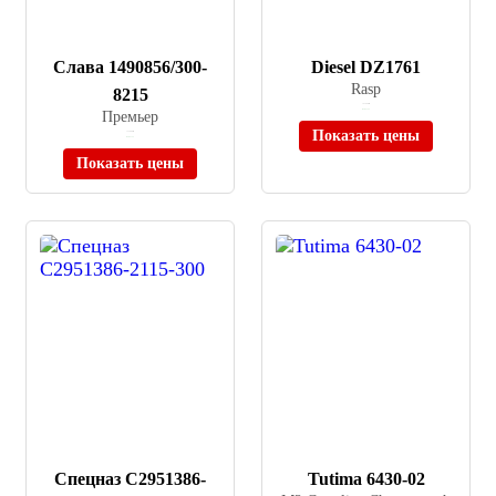
Слава 1490856/300-
Diesel DZ1761
Rasp
8215
≈ 41 990 ₽
Премьер
В наличии
Показать цены
≈ 32 000 ₽
В наличии
Показать цены
Спецназ C2951386-
Tutima 6430-02