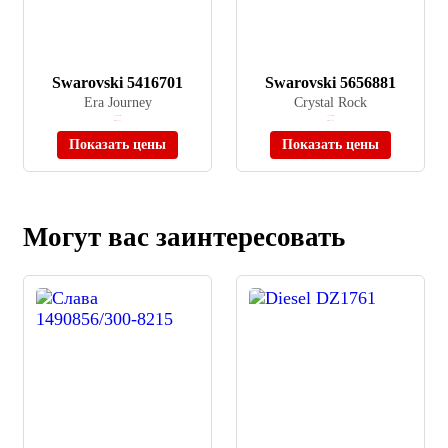
Swarovski 5416701
Swarovski 5656881
Era Journey
Crystal Rock
≈ 24 432 ₽
≈ 47 900 ₽
Нет в наличии
Нет в наличии
Показать цены
Показать цены
Могут вас заинтересовать