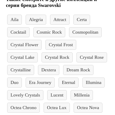
серии бренда Swarovski
Aila
Alegria
Attract
Certa
Cocktail
Cosmic Rock
Cosmopolitan
Crystal Flower
Crystal Frost
Crystal Lake
Crystal Rock
Crystal Rose
Crystalline
Dextera
Dream Rock
Duo
Era Journey
Eternal
Illumina
Lovely Crystals
Lucent
Millenia
Octea Chrono
Octea Lux
Octea Nova