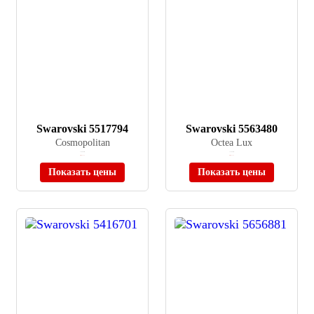
Swarovski 5517794
Swarovski 5563480
Cosmopolitan
Octea Lux
≈ 26 000 ₽
≈ 33 000 ₽
Нет в наличии
Нет в наличии
Показать цены
Показать цены