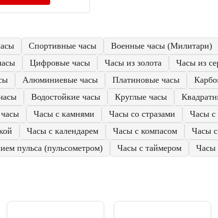
часы
Спортивные часы
Военные часы (Милитари)
часы
Цифровые часы
Часы из золота
Часы из се
сы
Алюминиевые часы
Платиновые часы
Карбо
часы
Водостойкие часы
Круглые часы
Квадратн
 часы
Часы с камнями
Часы со стразами
Часы с
кой
Часы с календарем
Часы с компасом
Часы 
ием пульса (пульсометром)
Часы с таймером
Часы 