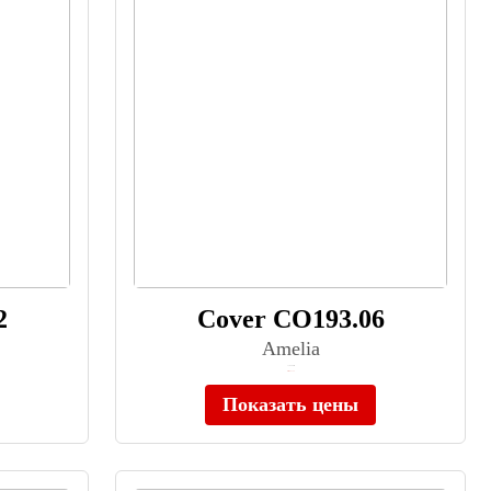
2
Cover CO193.06
Amelia
≈ 18 560 ₽
Нет в наличии
Показать цены