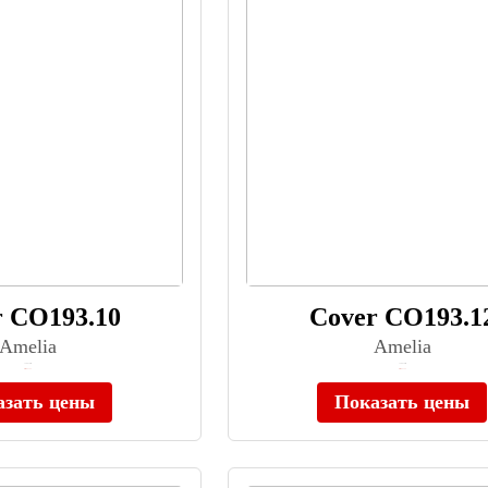
r CO193.10
Cover CO193.1
Amelia
Amelia
≈ 20 910 ₽
≈ 20 910 ₽
Нет в наличии
Нет в наличии
азать цены
Показать цены