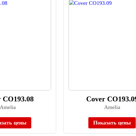
r CO193.08
Cover CO193.0
Amelia
Amelia
≈ 20 910 ₽
≈ 20 910 ₽
Нет в наличии
Нет в наличии
азать цены
Показать цены