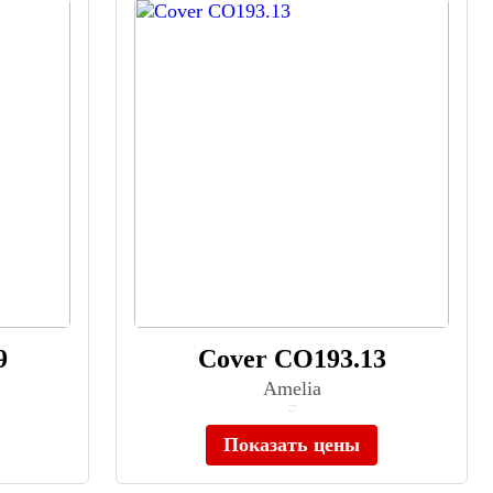
9
Cover CO193.13
Amelia
≈ 18 990 ₽
Нет в наличии
Показать цены