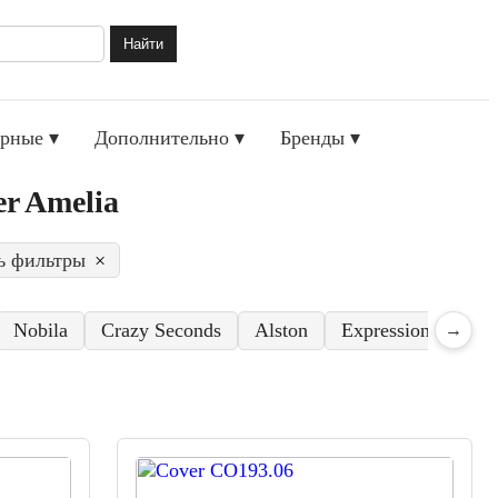
Найти
рные ▾
Дополнительно ▾
Бренды ▾
r Amelia
ь фильтры
×
Nobila
Crazy Seconds
Alston
Expressions
Val
→