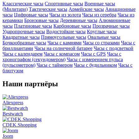
Классические часы
Спортивные часы
Военные часы
(Милитари)
Тактические часы
Армейские часы
Авиационные
часы
Цифровые часы
Часы из золота
Часы из серебра
Часы из
керамики
Бронзовые часы
Деревянные часы
Алюминиевые
часы
Платиновые часы
Карбоновые часы
Прозрачные часы
Ударопрочные часы
Водостойкие часы
Круглые часы
Квадратные часы
Прямоугольные часы
Овальные часы
Бочкообразные часы
Часы с камнями
Часы со стразами
Часы с
бриллиантами
Часы на солнечной батарее
Часы с подсветкой
Часы с календарем
Часы с компасом
Часы с GPS
Часы с
хронографом (секундомером)
Часы с измерением пульса
(пульсометром)
Часы с таймером
Часы с будильником
Часы с
блютузом
Наши партнёры
Aliexpress
Bestwatch
CDEK.Shopping
Joom