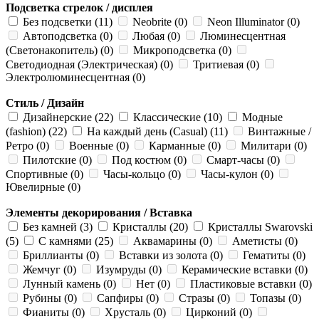
Подсветка стрелок / дисплея
Без подсветки (11)
Neobrite (0)
Neon Illuminator (0)
Автоподсветка (0)
Любая (0)
Люминесцентная
(Светонакопитель) (0)
Микроподсветка (0)
Светодиодная (Электрическая) (0)
Тритиевая (0)
Электролюминесцентная (0)
Стиль / Дизайн
Дизайнерские (22)
Классические (10)
Модные
(fashion) (22)
На каждый день (Casual) (11)
Винтажные /
Ретро (0)
Военные (0)
Карманные (0)
Милитари (0)
Пилотские (0)
Под костюм (0)
Смарт-часы (0)
Спортивные (0)
Часы-кольцо (0)
Часы-кулон (0)
Ювелирные (0)
Элементы декорирования / Вставка
Без камней (3)
Кристаллы (20)
Кристаллы Swarovski
(5)
С камнями (25)
Аквамарины (0)
Аметисты (0)
Бриллианты (0)
Вставки из золота (0)
Гематиты (0)
Жемчуг (0)
Изумруды (0)
Керамические вставки (0)
Лунный камень (0)
Нет (0)
Пластиковые вставки (0)
Рубины (0)
Сапфиры (0)
Стразы (0)
Топазы (0)
Фианиты (0)
Хрусталь (0)
Цирконий (0)