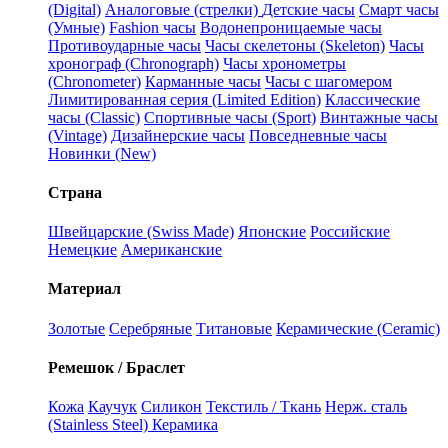
(Digital)
Аналоговые (стрелки)
Детские часы
Смарт часы
(Умные)
Fashion часы
Водонепроницаемые часы
Противоударные часы
Часы скелетоны (Skeleton)
Часы
хронограф (Chronograph)
Часы хронометры
(Chronometer)
Карманные часы
Часы с шагомером
Лимитированная серия (Limited Edition)
Классические
часы (Classic)
Спортивные часы (Sport)
Винтажные часы
(Vintage)
Дизайнерские часы
Повседневные часы
Новинки (New)
Страна
Швейцарские (Swiss Made)
Японские
Российские
Немецкие
Американские
Материал
Золотые
Серебряные
Титановые
Керамические (Ceramic)
Ремешок / Браслет
Кожа
Каучук
Силикон
Текстиль / Ткань
Нерж. сталь
(Stainless Steel)
Керамика