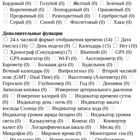
Бордовый (0)
Голубой (0)
Желтый (0)
Зеленый (0)
Коричневый (0)
Леопардовый (0)
Оранжевый (0)
Прозрачный (0)
Разноцветный (0)
Серебристый (0)
Серый (0)
Синий (0)
Фиолетовый (0)
Хаки (0)
Дополнительные функции
24-х часовой формат отображения времени (14)
Дата
(число) (16)
День недели (9)
Календарь (15)
Нет (10)
Хронограф (Секундомер) (7)
Bluetooth (0)
GPS (0)
GPS-навигатор (0)
Wi-Fi (0)
Акселерометр (0)
Барометр (0)
Большая дата (0)
Будильник (0)
Вечный календарь (0)
Вибросигнал (0)
Второй часовой
пояс (GMT / Dual Time) (0)
Высотомер (Альтиметр) (0)
Гироскоп (0)
Глубиномер (0)
Год (0)
Динамик (0)
Записная книжка (0)
Измерение артериального давления
(0)
Измерение калорий (0)
Индикатор времени суток
(0)
Индикатор день / ночь (0)
Индикатор заката /
восхода Солнца (0)
Индикатор запаса хода (0)
Индикатор уровня заряда батареи (0)
Индикатор уровня
света (0)
Калькулятор (0)
Компас (0)
Конвертер
валют (0)
Логарифмическая шкала (0)
Месяц (0)
Микрофон (0)
Мировое время (0)
Мониторинг сна (0)
Не указано (0)
Номер недели (0)
Отображение