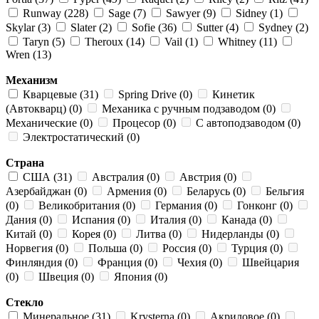
Runway (228)
Sage (7)
Sawyer (9)
Sidney (1)
Skylar (3)
Slater (2)
Sofie (36)
Sutter (4)
Sydney (2)
Taryn (5)
Theroux (14)
Vail (1)
Whitney (11)
Wren (13)
Механизм
Кварцевые (31)
Spring Drive (0)
Кинетик
(Автокварц) (0)
Механика с ручным подзаводом (0)
Механические (0)
Процесор (0)
С автоподзаводом (0)
Электростатический (0)
Страна
США (31)
Австралия (0)
Австрия (0)
Азербайджан (0)
Армения (0)
Беларусь (0)
Бельгия
(0)
Великобритания (0)
Германия (0)
Гонконг (0)
Дания (0)
Испания (0)
Италия (0)
Канада (0)
Китай (0)
Корея (0)
Литва (0)
Нидерланды (0)
Норвегия (0)
Польша (0)
Россия (0)
Турция (0)
Финляндия (0)
Франция (0)
Чехия (0)
Швейцария
(0)
Швеция (0)
Япония (0)
Стекло
Минеральное (31)
Krysterna (0)
Акриловое (0)