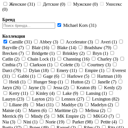
Женские (31)
Детские (0)
Мужские (0)
Унисекс
(0)
Бренд
Michael Kors (31)
Коллекция
Camille (31)
Abbey (3)
Accelerator (3)
Averi (1)
Bayville (7)
Blair (16)
Blake (14)
Bradshaw (79)
Brecken (7)
Bridgette (1)
Brinkley (2)
Bryn (1)
Catlin (2)
Chain Lock (1)
Channing (16)
Charley (3)
Cinthia (7)
Clarkson (1)
Colette (3)
Courtney (3)
Darci (79)
Dylan (18)
Emery (11)
Empire (1)
Everest
(31)
Gabbi (1)
Gage (6)
Harlowe (5)
Hartman (10)
Heidi (1)
Hunger Stop (1)
Hutton (2)
Janelle (7)
Jaryn (26)
Jayne (3)
Jessa (2)
Keaton (8)
Kenly (2)
Kerry (11)
Kinley (4)
Lake (9)
Lansing (1)
Lauryn (23)
Layton (21)
Lennox (27)
Lexington (82)
Liliane (8)
Maci (11)
Maddye (3)
Madelyn (2)
Maisie (4)
Maren (6)
Maritime (2)
Melissa (2)
Merrick (9)
Mindy (5)
MK Empire (2)
MKGO (7)
Nia (3)
Nini (1)
Norie (19)
Parker (98)
Petite (4)
Portia (37)
Pyper (49)
Raquel (2)
Riley (2)
Ritz (41)