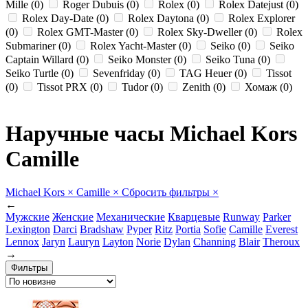
Mille (0)
Roger Dubuis (0)
Rolex (0)
Rolex Datejust (0)
Rolex Day-Date (0)
Rolex Daytona (0)
Rolex Explorer
(0)
Rolex GMT-Master (0)
Rolex Sky-Dweller (0)
Rolex
Submariner (0)
Rolex Yacht-Master (0)
Seiko (0)
Seiko
Captain Willard (0)
Seiko Monster (0)
Seiko Tuna (0)
Seiko Turtle (0)
Sevenfriday (0)
TAG Heuer (0)
Tissot
(0)
Tissot PRX (0)
Tudor (0)
Zenith (0)
Хомаж (0)
Наручные часы Michael Kors
Camille
Michael Kors
×
Camille
×
Сбросить фильтры
×
←
Мужские
Женские
Механические
Кварцевые
Runway
Parker
Lexington
Darci
Bradshaw
Pyper
Ritz
Portia
Sofie
Camille
Everest
Lennox
Jaryn
Lauryn
Layton
Norie
Dylan
Channing
Blair
Theroux
→
Фильтры