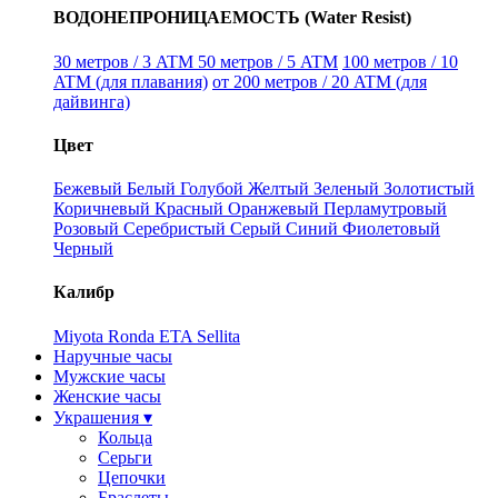
ВОДОНЕПРОНИЦАЕМОСТЬ (Water Resist)
30 метров / 3 ATM
50 метров / 5 ATM
100 метров / 10
ATM (для плавания)
от 200 метров / 20 ATM (для
дайвинга)
Цвет
Бежевый
Белый
Голубой
Желтый
Зеленый
Золотистый
Коричневый
Красный
Оранжевый
Перламутровый
Розовый
Серебристый
Серый
Синий
Фиолетовый
Черный
Калибр
Miyota
Ronda
ETA
Sellita
Наручные часы
Мужские часы
Женские часы
Украшения ▾
Кольца
Серьги
Цепочки
Браслеты