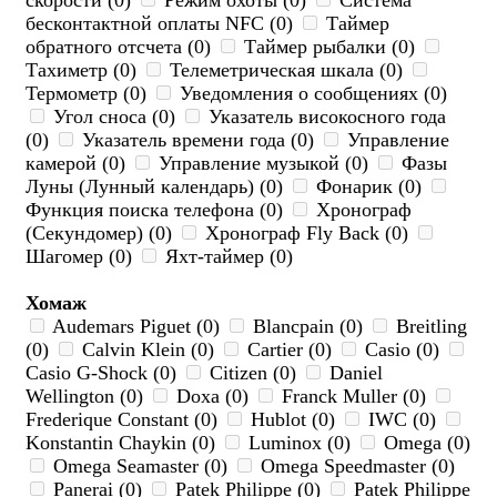
скорости (0)
Режим охоты (0)
Система
бесконтактной оплаты NFC (0)
Таймер
обратного отсчета (0)
Таймер рыбалки (0)
Тахиметр (0)
Телеметрическая шкала (0)
Термометр (0)
Уведомления о сообщениях (0)
Угол сноса (0)
Указатель високосного года
(0)
Указатель времени года (0)
Управление
камерой (0)
Управление музыкой (0)
Фазы
Луны (Лунный календарь) (0)
Фонарик (0)
Функция поиска телефона (0)
Хронограф
(Секундомер) (0)
Хронограф Fly Back (0)
Шагомер (0)
Яхт-таймер (0)
Хомаж
Audemars Piguet (0)
Blancpain (0)
Breitling
(0)
Calvin Klein (0)
Cartier (0)
Casio (0)
Casio G-Shock (0)
Citizen (0)
Daniel
Wellington (0)
Doxa (0)
Franck Muller (0)
Frederique Constant (0)
Hublot (0)
IWC (0)
Konstantin Chaykin (0)
Luminox (0)
Omega (0)
Omega Seamaster (0)
Omega Speedmaster (0)
Panerai (0)
Patek Philippe (0)
Patek Philippe