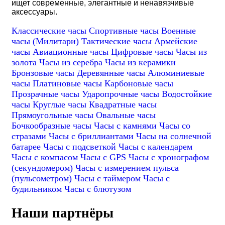
ищет современные, элегантные и ненавязчивые
аксессуары.
Классические часы
Спортивные часы
Военные
часы (Милитари)
Тактические часы
Армейские
часы
Авиационные часы
Цифровые часы
Часы из
золота
Часы из серебра
Часы из керамики
Бронзовые часы
Деревянные часы
Алюминиевые
часы
Платиновые часы
Карбоновые часы
Прозрачные часы
Ударопрочные часы
Водостойкие
часы
Круглые часы
Квадратные часы
Прямоугольные часы
Овальные часы
Бочкообразные часы
Часы с камнями
Часы со
стразами
Часы с бриллиантами
Часы на солнечной
батарее
Часы с подсветкой
Часы с календарем
Часы с компасом
Часы с GPS
Часы с хронографом
(секундомером)
Часы с измерением пульса
(пульсометром)
Часы с таймером
Часы с
будильником
Часы с блютузом
Наши партнёры