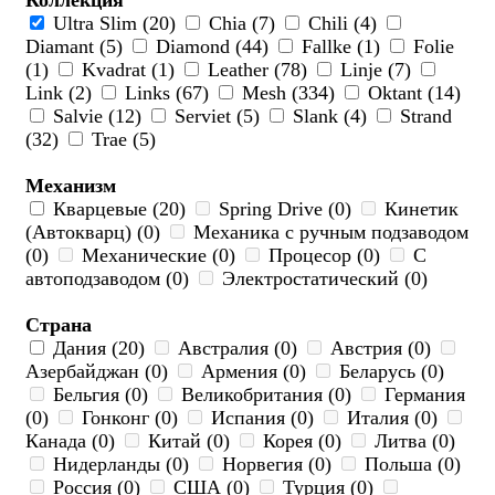
Коллекция
Ultra Slim (20)
Chia (7)
Chili (4)
Diamant (5)
Diamond (44)
Fallke (1)
Folie
(1)
Kvadrat (1)
Leather (78)
Linje (7)
Link (2)
Links (67)
Mesh (334)
Oktant (14)
Salvie (12)
Serviet (5)
Slank (4)
Strand
(32)
Trae (5)
Механизм
Кварцевые (20)
Spring Drive (0)
Кинетик
(Автокварц) (0)
Механика с ручным подзаводом
(0)
Механические (0)
Процесор (0)
С
автоподзаводом (0)
Электростатический (0)
Страна
Дания (20)
Австралия (0)
Австрия (0)
Азербайджан (0)
Армения (0)
Беларусь (0)
Бельгия (0)
Великобритания (0)
Германия
(0)
Гонконг (0)
Испания (0)
Италия (0)
Канада (0)
Китай (0)
Корея (0)
Литва (0)
Нидерланды (0)
Норвегия (0)
Польша (0)
Россия (0)
США (0)
Турция (0)