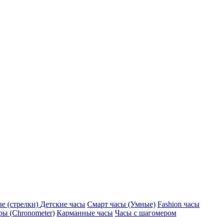
е (стрелки)
Детские часы
Смарт часы (Умные)
Fashion часы
ы (Chronometer)
Карманные часы
Часы с шагомером