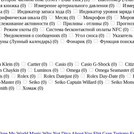
я книжка (0)
Измерение артериального давления (0)
Измер
а (0)
Индикатор запаса хода (0)
Индикатор уровня заряда 
рифмическая шкала (0)
Месяц (0)
Микрофон (0)
Мирово
леживание активности (0)
Приливы - отливы (0)
Прогноз
Режим охоты (0)
Система бесконтактной оплаты NFC (0)
Уведомления о сообщениях (0)
Угол сноса (0)
Указатель 
ны (Лунный календарь) (0)
Фонарик (0)
Функция поиска 
 Klein (0)
Cartier (0)
Casio (0)
Casio G-Shock (0)
Citi
n Chaykin (0)
Luminox (0)
Omega (0)
Omega Seamaster (
s (0)
Rolex (0)
Rolex Datejust (0)
Rolex Day-Date (0)
R
-Master (0)
Seiko (0)
Seiko Captain Willard (0)
Seiko Monst
nith (0)
Хомаж (0)
lure
My World
Magic
Why Not
Diva
About You
Flirt
Gran Turismo
E