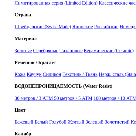
Лимитированная серия (Limited Edition)
Классические часы
Страна
Швейцарские (Swiss Made)
Японские
Российские
Немецк
Материал
Золотые
Серебряные
Титановые
Керамические (Ceramic)
Ремешок / Браслет
Кожа
Каучук
Силикон
Текстиль / Ткань
Нерж. сталь (Stain
ВОДОНЕПРОНИЦАЕМОСТЬ (Water Resist)
30 метров / 3 ATM
50 метров / 5 ATM
100 метров / 10 ATM
Цвет
Бежевый
Белый
Голубой
Желтый
Зеленый
Золотистый
К
Калибр