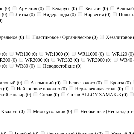
н (0)
Армения (0)
Беларусь (0)
Бельгия (0)
Великоб
 (0)
Литва (0)
Нидерланды (0)
Норвегия (0)
Польша
0)
ральное (0)
Пластиковое / Органическое (0)
Хезалитовое (
 (0)
WR100 (0)
WR1000 (0)
WR11000 (0)
WR120 (0
300 (0)
WR3000 (0)
WR333 (0)
WR3900 (0)
WR40 
 (0)
WR80 (0)
Неводостойкие (0)
иловый (0)
Алюминий (0)
Белое золото (0)
Бронза (0)
 (0)
Нейлоновое волокно (0)
Нержавеющая сталь (0)
П
кий сапфир (0)
Сплав (0)
Сплав ALLOY ZAMAK-3 (0)
Квадрат (0)
Многоугольник (0)
Необычные (Нестандартна
 (0)
Голубой (0)
Двухцветный (Биколор) (0)
Желтый (0