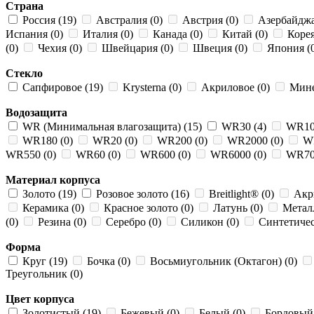
Страна
Россия (19)
Австралия (0)
Австрия (0)
Азербайджа
Испания (0)
Италия (0)
Канада (0)
Китай (0)
Корея
(0)
Чехия (0)
Швейцария (0)
Швеция (0)
Япония (
Стекло
Сапфировое (19)
Krysterna (0)
Акриловое (0)
Мине
Водозащита
WR (Минимальная влагозащита) (15)
WR30 (4)
WR10
WR180 (0)
WR20 (0)
WR200 (0)
WR2000 (0)
WR
WR550 (0)
WR60 (0)
WR600 (0)
WR6000 (0)
WR70
Материал корпуса
Золото (19)
Розовое золото (16)
Breitlight® (0)
Акр
Керамика (0)
Красное золото (0)
Латунь (0)
Металл
(0)
Резина (0)
Серебро (0)
Силикон (0)
Синтетичес
Форма
Круг (19)
Бочка (0)
Восьмиугольник (Октагон) (0)
Треугольник (0)
Цвет корпуса
Золотистый (19)
Бежевый (0)
Белый (0)
Бордовый