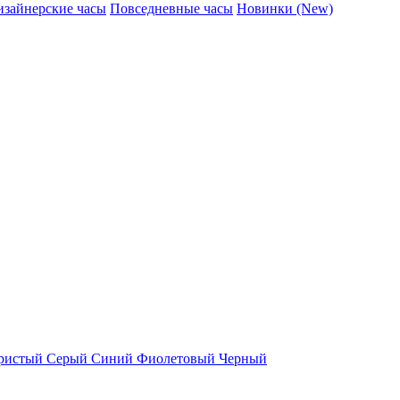
изайнерские часы
Повседневные часы
Новинки (New)
ристый
Серый
Синий
Фиолетовый
Черный