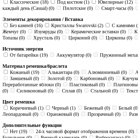
Классические (18)
Под костюм (1)
Ювелирные (12)
каждый день (Casual) (0)
Пилотские (0)
Смарт-часы (0)
Элементы декорирования / Вставка
Без камней (16)
Кристаллы Swarovski (2)
С камнями (
Жемчуг (0)
Изумруды (0)
Керамические вставки (0)
К
Топазы (0)
Хрусталь (0)
Цирконий (0)
Цирконы (0)
Источник энергии
От батарейки (19)
Аккумулятор (0)
Пружинный механ
Материал ремешка/браслета
Кожаный (19)
Алькантара (0)
Алюминиевый (0)
А
Замшевый (0)
Золотой (0)
Карбоновый (0)
Каучук
Переработанные яблоки (0)
Пластиковый (0)
Платиновы
(0)
Силиконовый (0)
Сплав (0)
Стальной (0)
Текст
Цвет ремешка
Коричневый (1)
Черный (1)
Бежевый (0)
Белый (0
Леопардовый (0)
Оранжевый (0)
Прозрачный (0)
Разн
Дополнительные функции
Нет (19)
24-х часовой формат отображения времени (0)
Будильник (0)
Вечный календарь (0)
Вибросигнал (0)