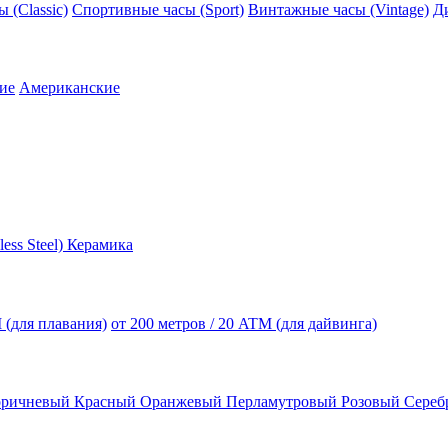
 (Classic)
Спортивные часы (Sport)
Винтажные часы (Vintage)
Д
ие
Американские
less Steel)
Керамика
 (для плавания)
от 200 метров / 20 ATM (для дайвинга)
оричневый
Красный
Оранжевый
Перламутровый
Розовый
Сереб