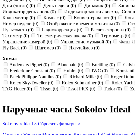
Дата (число) (0)
День недели (0)
Динамик (0)
Записна
Индикатор день / ночь (0)
Индикатор заката / восхода Солнц
Калькулятор (0)
Компас (0)
Конвертер валют (0)
Лога
Номер недели (0)
Отображение времени молитвы (0)
Отс
Пульсометр (0)
Радиокоррекция (0)
Расчет скорости (0)
Тахиметр (0)
Телеметрическая шкала (0)
Термометр (0)
Управление камерой (0)
Управление музыкой (0)
Фазы Лу
Fly Back (0)
Шагомер (0)
Яхт-таймер (0)
Хомаж
Audemars Piguet (0)
Blancpain (0)
Breitling (0)
Calvin
Frederique Constant (0)
Hublot (0)
IWC (0)
Konstanti
Patek Philippe Nautilus (0)
Richard Mille (0)
Roger Dubui
Rolex Sky-Dweller (0)
Rolex Submariner (0)
Rolex Yacht
TAG Heuer (0)
Tissot (0)
Tissot PRX (0)
Tudor (0)
Ze
Наручные часы Sokolov Ideal
Sokolov
×
Ideal
×
Сбросить фильтры
×
←
Мужские
Женские
Механические
Кварцевые
I Want
Harmony
Al