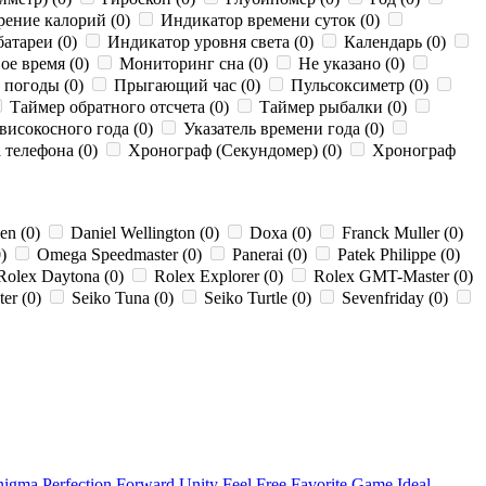
ение калорий (0)
Индикатор времени суток (0)
батареи (0)
Индикатор уровня света (0)
Календарь (0)
е время (0)
Мониторинг сна (0)
Не указано (0)
 погоды (0)
Прыгающий час (0)
Пульсоксиметр (0)
Таймер обратного отсчета (0)
Таймер рыбалки (0)
високосного года (0)
Указатель времени года (0)
телефона (0)
Хронограф (Секундомер) (0)
Хронограф
zen (0)
Daniel Wellington (0)
Doxa (0)
Franck Muller (0)
0)
Omega Speedmaster (0)
Panerai (0)
Patek Philippe (0)
olex Daytona (0)
Rolex Explorer (0)
Rolex GMT-Master (0)
er (0)
Seiko Tuna (0)
Seiko Turtle (0)
Sevenfriday (0)
nigma
Perfection
Forward
Unity
Feel Free
Favorite Game
Ideal