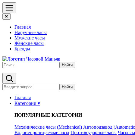
✖
Главная
Наручные часы
Мужские часы
Женские часы
Бренды
Найти
Найти
Главная
Категории ▾
ПОПУЛЯРНЫЕ КАТЕГОРИИ
Механические часы (Mechanical)
Автоподзавод (Automatic
Водонепроницаемые часы
Противоударные часы
Часы ск