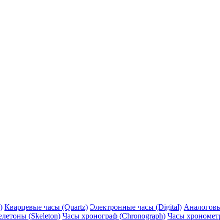
)
Кварцевые часы (Quartz)
Электронные часы (Digital)
Аналоговы
елетоны (Skeleton)
Часы хронограф (Chronograph)
Часы хронометр