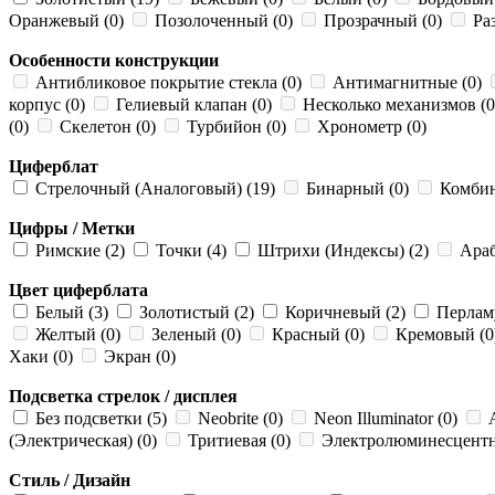
Оранжевый (0)
Позолоченный (0)
Прозрачный (0)
Ра
Особенности конструкции
Антибликовое покрытие стекла (0)
Антимагнитные (0)
корпус (0)
Гелиевый клапан (0)
Несколько механизмов (
(0)
Скелетон (0)
Турбийон (0)
Хронометр (0)
Циферблат
Стрелочный (Аналоговый) (19)
Бинарный (0)
Комбин
Цифры / Метки
Римские (2)
Точки (4)
Штрихи (Индексы) (2)
Араб
Цвет циферблата
Белый (3)
Золотистый (2)
Коричневый (2)
Перлам
Желтый (0)
Зеленый (0)
Красный (0)
Кремовый (0
Хаки (0)
Экран (0)
Подсветка стрелок / дисплея
Без подсветки (5)
Neobrite (0)
Neon Illuminator (0)
А
(Электрическая) (0)
Тритиевая (0)
Электролюминесцентна
Стиль / Дизайн