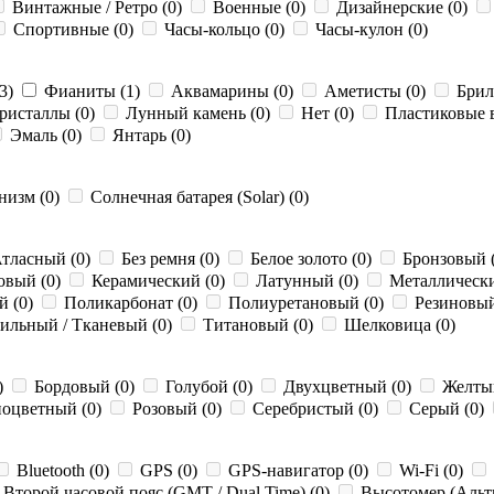
Винтажные / Ретро (0)
Военные (0)
Дизайнерские (0)
Спортивные (0)
Часы-кольцо (0)
Часы-кулон (0)
3)
Фианиты (1)
Аквамарины (0)
Аметисты (0)
Брил
ристаллы (0)
Лунный камень (0)
Нет (0)
Пластиковые в
Эмаль (0)
Янтарь (0)
изм (0)
Солнечная батарея (Solar) (0)
тласный (0)
Без ремня (0)
Белое золото (0)
Бронзовый 
овый (0)
Керамический (0)
Латунный (0)
Металлически
й (0)
Поликарбонат (0)
Полиуретановый (0)
Резиновый
ильный / Тканевый (0)
Титановый (0)
Шелковица (0)
)
Бордовый (0)
Голубой (0)
Двухцветный (0)
Желтый
оцветный (0)
Розовый (0)
Серебристый (0)
Серый (0)
Bluetooth (0)
GPS (0)
GPS-навигатор (0)
Wi-Fi (0)
Второй часовой пояс (GMT / Dual Time) (0)
Высотомер (Альти