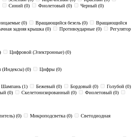
)
Синий (0)
Фиолетовый (0)
Черный (0)
ницаемые (0)
Вращающийся безель (0)
Вращающийся
ачная задняя крышка (0)
Противоударные (0)
Регулятор
)
Цифровой (Электронные) (0)
 (Индексы) (0)
Цифры (0)
Шампань (1)
Бежевый (0)
Бордовый (0)
Голубой (0)
ый (0)
Скелетонизированный (0)
Фиолетовый (0)
итель) (0)
Микроподсветка (0)
Светодиодная