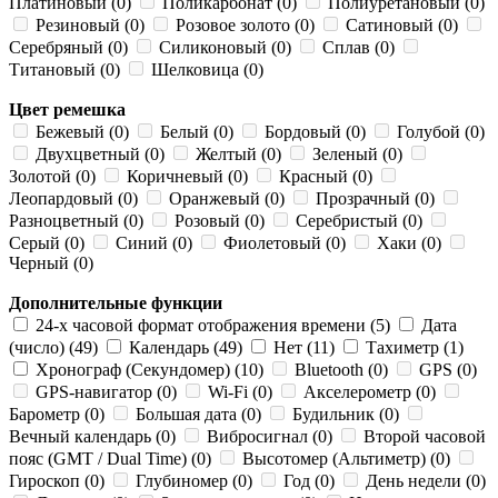
Платиновый (0)
Поликарбонат (0)
Полиуретановый (0)
Резиновый (0)
Розовое золото (0)
Сатиновый (0)
Серебряный (0)
Силиконовый (0)
Сплав (0)
Титановый (0)
Шелковица (0)
Цвет ремешка
Бежевый (0)
Белый (0)
Бордовый (0)
Голубой (0)
Двухцветный (0)
Желтый (0)
Зеленый (0)
Золотой (0)
Коричневый (0)
Красный (0)
Леопардовый (0)
Оранжевый (0)
Прозрачный (0)
Разноцветный (0)
Розовый (0)
Серебристый (0)
Серый (0)
Синий (0)
Фиолетовый (0)
Хаки (0)
Черный (0)
Дополнительные функции
24-х часовой формат отображения времени (5)
Дата
(число) (49)
Календарь (49)
Нет (11)
Тахиметр (1)
Хронограф (Секундомер) (10)
Bluetooth (0)
GPS (0)
GPS-навигатор (0)
Wi-Fi (0)
Акселерометр (0)
Барометр (0)
Большая дата (0)
Будильник (0)
Вечный календарь (0)
Вибросигнал (0)
Второй часовой
пояс (GMT / Dual Time) (0)
Высотомер (Альтиметр) (0)
Гироскоп (0)
Глубиномер (0)
Год (0)
День недели (0)