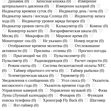
Динамик (0)
Записная книжка (0)
Измерение
артериального давления (0)
Измерение калорий (0)
Индикатор времени суток (0)
Индикатор день / ночь (0)
Индикатор заката / восхода Солнца (0)
Индикатор запаса
хода (0)
Индикатор уровня заряда батареи (0)
Индикатор уровня света (0)
Калькулятор (0)
Компас (0)
Конвертер валют (0)
Логарифмическая шкала (0)
Месяц (0)
Микрофон (0)
Мировое время (0)
Мониторинг сна (0)
Не указано (0)
Номер недели (0)
Отображение времени молитвы (0)
Отслеживание
активности (0)
Приливы - отливы (0)
Прогноз погоды
(0)
Прыгающий час (0)
Пульсоксиметр (0)
Пульсометр (0)
Радиокоррекция (0)
Расчет скорости (0)
Режим охоты (0)
Система бесконтактной оплаты NFC
(0)
Таймер обратного отсчета (0)
Таймер рыбалки (0)
Телеметрическая шкала (0)
Термометр (0)
Уведомления о сообщениях (0)
Угол сноса (0)
Указатель
високосного года (0)
Указатель времени года (0)
Управление камерой (0)
Управление музыкой (0)
Фазы
Луны (Лунный календарь) (0)
Фонарик (0)
Функция
поиска телефона (0)
Хронограф Fly Back (0)
Шагомер
(0)
Яхт-таймер (0)