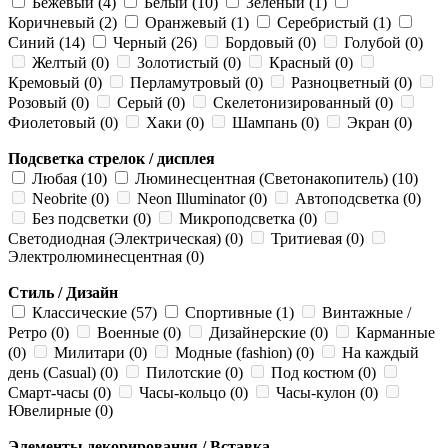
Бежевый (4)
Белый (10)
Зеленый (1)
Коричневый (2)
Оранжевый (1)
Серебристый (1)
Синий (14)
Черный (26)
Бордовый (0)
Голубой (0)
Желтый (0)
Золотистый (0)
Красный (0)
Кремовый (0)
Перламутровый (0)
Разноцветный (0)
Розовый (0)
Серый (0)
Скелетонизированный (0)
Фиолетовый (0)
Хаки (0)
Шампань (0)
Экран (0)
Подсветка стрелок / дисплея
Любая (10)
Люминесцентная (Светонакопитель) (10)
Neobrite (0)
Neon Illuminator (0)
Автоподсветка (0)
Без подсветки (0)
Микроподсветка (0)
Светодиодная (Электрическая) (0)
Тритиевая (0)
Электролюминесцентная (0)
Стиль / Дизайн
Классические (57)
Спортивные (1)
Винтажные /
Ретро (0)
Военные (0)
Дизайнерские (0)
Карманные
(0)
Милитари (0)
Модные (fashion) (0)
На каждый
день (Casual) (0)
Пилотские (0)
Под костюм (0)
Смарт-часы (0)
Часы-кольцо (0)
Часы-кулон (0)
Ювелирные (0)
Элементы декорирования / Вставка