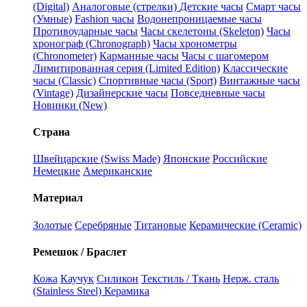
(Digital)
Аналоговые (стрелки)
Детские часы
Смарт часы
(Умные)
Fashion часы
Водонепроницаемые часы
Противоударные часы
Часы скелетоны (Skeleton)
Часы
хронограф (Chronograph)
Часы хронометры
(Chronometer)
Карманные часы
Часы с шагомером
Лимитированная серия (Limited Edition)
Классические
часы (Classic)
Спортивные часы (Sport)
Винтажные часы
(Vintage)
Дизайнерские часы
Повседневные часы
Новинки (New)
Страна
Швейцарские (Swiss Made)
Японские
Российские
Немецкие
Американские
Материал
Золотые
Серебряные
Титановые
Керамические (Ceramic)
Ремешок / Браслет
Кожа
Каучук
Силикон
Текстиль / Ткань
Нерж. сталь
(Stainless Steel)
Керамика