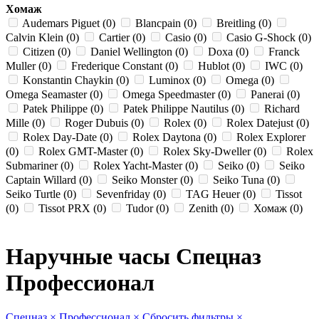
Хомаж
Audemars Piguet (0)
Blancpain (0)
Breitling (0)
Calvin Klein (0)
Cartier (0)
Casio (0)
Casio G-Shock (0)
Citizen (0)
Daniel Wellington (0)
Doxa (0)
Franck
Muller (0)
Frederique Constant (0)
Hublot (0)
IWC (0)
Konstantin Chaykin (0)
Luminox (0)
Omega (0)
Omega Seamaster (0)
Omega Speedmaster (0)
Panerai (0)
Patek Philippe (0)
Patek Philippe Nautilus (0)
Richard
Mille (0)
Roger Dubuis (0)
Rolex (0)
Rolex Datejust (0)
Rolex Day-Date (0)
Rolex Daytona (0)
Rolex Explorer
(0)
Rolex GMT-Master (0)
Rolex Sky-Dweller (0)
Rolex
Submariner (0)
Rolex Yacht-Master (0)
Seiko (0)
Seiko
Captain Willard (0)
Seiko Monster (0)
Seiko Tuna (0)
Seiko Turtle (0)
Sevenfriday (0)
TAG Heuer (0)
Tissot
(0)
Tissot PRX (0)
Tudor (0)
Zenith (0)
Хомаж (0)
Наручные часы Спецназ
Профессионал
Спецназ
×
Профессионал
×
Сбросить фильтры
×