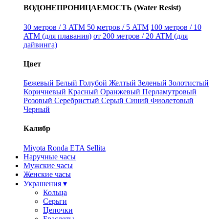
ВОДОНЕПРОНИЦАЕМОСТЬ (Water Resist)
30 метров / 3 ATM
50 метров / 5 ATM
100 метров / 10
ATM (для плавания)
от 200 метров / 20 ATM (для
дайвинга)
Цвет
Бежевый
Белый
Голубой
Желтый
Зеленый
Золотистый
Коричневый
Красный
Оранжевый
Перламутровый
Розовый
Серебристый
Серый
Синий
Фиолетовый
Черный
Калибр
Miyota
Ronda
ETA
Sellita
Наручные часы
Мужские часы
Женские часы
Украшения ▾
Кольца
Серьги
Цепочки
Браслеты