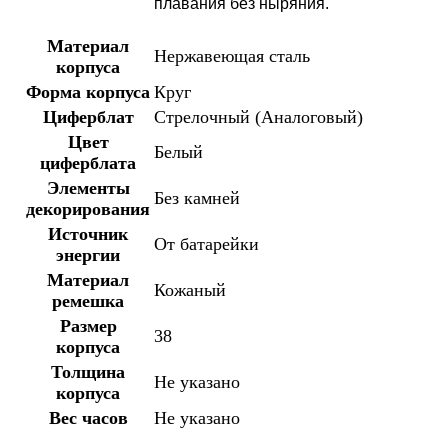
плавания без ныряния.
Материал
Нержавеющая сталь
корпуса
Форма корпуса
Круг
Циферблат
Стрелочный (Аналоговый)
Цвет
Белый
циферблата
Элементы
Без камней
декорирования
Источник
От батарейки
энергии
Материал
Кожаный
ремешка
Размер
38
корпуса
Толщина
Не указано
корпуса
Вес часов
Не указано