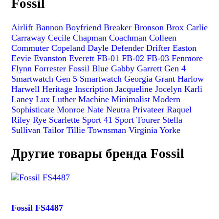
Fossil
Airlift
Bannon
Boyfriend
Breaker
Bronson
Brox
Carlie
Carraway
Cecile
Chapman
Coachman
Colleen
Commuter
Copeland
Dayle
Defender
Drifter
Easton
Eevie
Evanston
Everett
FB-01
FB-02
FB-03
Fenmore
Flynn
Forrester
Fossil Blue
Gabby
Garrett
Gen 4
Smartwatch
Gen 5 Smartwatch
Georgia
Grant
Harlow
Harwell
Heritage
Inscription
Jacqueline
Jocelyn
Karli
Laney
Lux Luther
Machine
Minimalist
Modern
Sophisticate
Monroe
Nate
Neutra
Privateer
Raquel
Riley
Rye
Scarlette
Sport 41
Sport Tourer
Stella
Sullivan
Tailor
Tillie
Townsman
Virginia
Yorke
Другие товары бренда Fossil
Fossil FS4487