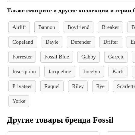
Также смотрите и другие коллекции и серии б
Airlift
Bannon
Boyfriend
Breaker
B
Copeland
Dayle
Defender
Drifter
E
Forrester
Fossil Blue
Gabby
Garrett
Inscription
Jacqueline
Jocelyn
Karli
Privateer
Raquel
Riley
Rye
Scarlett
Yorke
Другие товары бренда Fossil