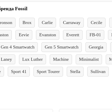
ренда Fossil
ronson
Brox
Carlie
Carraway
Cecile
aston
Eevie
Evanston
Everett
FB-01
Gen 4 Smartwatch
Gen 5 Smartwatch
Georgia
Laney
Lux Luther
Machine
Minimalist
M
e
Sport 41
Sport Tourer
Stella
Sullivan