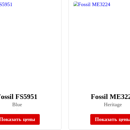
ossil FS5951
Fossil ME32
Blue
Heritage
≈ 16 790 ₽
≈ 27 290 ₽
В наличии
В наличии
Показать цены
Показать цен