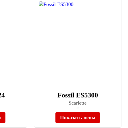
24
Fossil ES5300
Scarlette
≈ 23 090 ₽
В наличии
ы
Показать цены