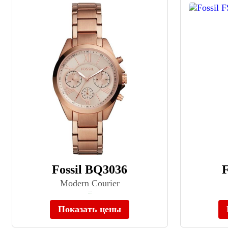
Fossil BQ3036
F
Modern Courier
≈ 27 990 ₽
В наличии
Показать цены