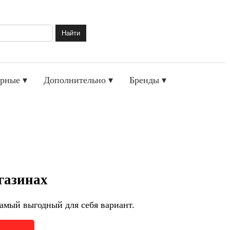
Найти
рные ▾
Дополнительно ▾
Бренды ▾
газинах
амый выгодный для себя вариант.