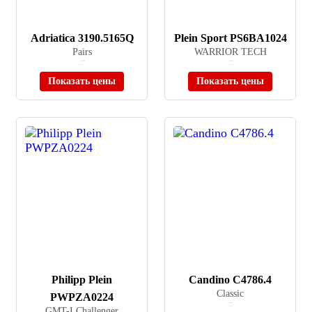
Adriatica 3190.5165Q
Plein Sport PS6BA1024
Pairs
WARRIOR TECH
≈ 34 900 ₽
≈ 24 690 ₽
В наличии
В наличии
Показать цены
Показать цены
Philipp Plein
Candino C4786.4
Classic
PWPZA0224
≈ 28 100 ₽
GMT-I Challenger
В наличии