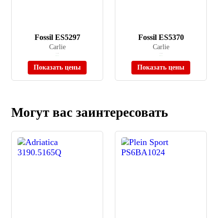
Fossil ES5297
Fossil ES5370
Carlie
Carlie
≈ 21 990 ₽
≈ 25 990 ₽
В наличии
В наличии
Показать цены
Показать цены
Могут вас заинтересовать