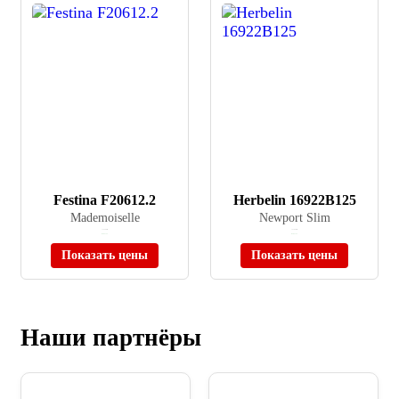
Festina F20612.2
Herbelin 16922B125
Mademoiselle
Newport Slim
≈ 15 500 ₽
≈ 51 800 ₽
В наличии
В наличии
Показать цены
Показать цены
Наши партнёры