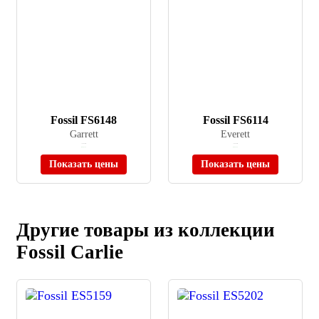
Fossil FS6148
Fossil FS6114
Garrett
Everett
≈ 28 990 ₽
≈ 30 990 ₽
В наличии
В наличии
Показать цены
Показать цены
Другие товары из коллекции
Fossil Carlie