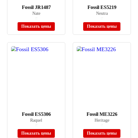
Fossil JR1487
Fossil ES5219
Nate
Neutra
≈ 26 490 ₽
≈ 16 510 ₽
В наличии
В наличии
Показать цены
Показать цены
Fossil ES5306
Fossil ME3226
Raquel
Heritage
≈ 25 490 ₽
≈ 43 990 ₽
В наличии
В наличии
Показать цены
Показать цены