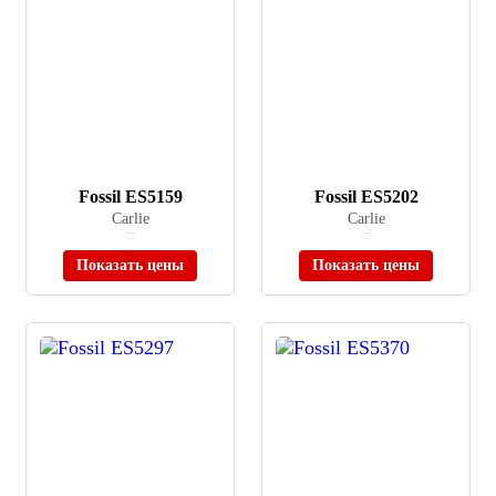
Fossil ES5159
Fossil ES5202
Carlie
Carlie
≈ 14 620 ₽
≈ 15 040 ₽
В наличии
В наличии
Показать цены
Показать цены