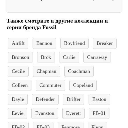
Также смотрите и другие коллекции и
серии бренда Fossil
Airlift
Bannon
Boyfriend
Breaker
Bronson
Brox
Carlie
Carraway
Cecile
Chapman
Coachman
Colleen
Commuter
Copeland
Dayle
Defender
Drifter
Easton
Eevie
Evanston
Everett
FB-01
FB-02
FB-03
Fenmore
Flynn