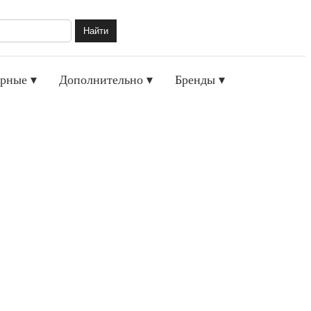
Найти
рные ▾
Дополнительно ▾
Бренды ▾