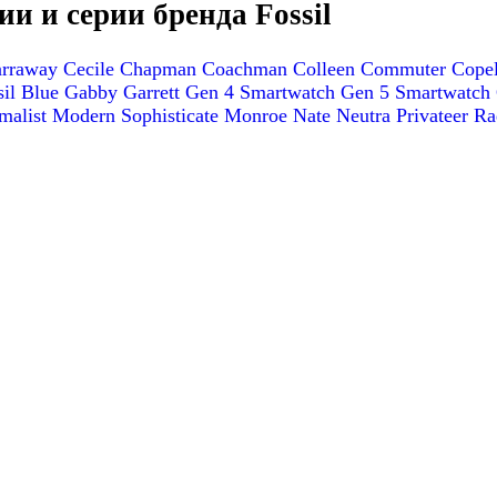
и и серии бренда Fossil
arraway
Cecile
Chapman
Coachman
Colleen
Commuter
Cope
sil Blue
Gabby
Garrett
Gen 4 Smartwatch
Gen 5 Smartwatch
malist
Modern Sophisticate
Monroe
Nate
Neutra
Privateer
Ra