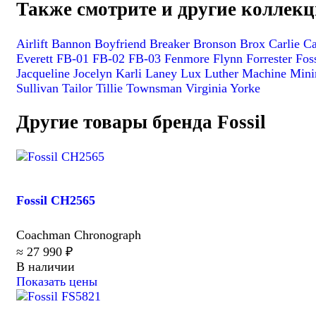
Также смотрите и другие коллекци
Airlift
Bannon
Boyfriend
Breaker
Bronson
Brox
Carlie
C
Everett
FB-01
FB-02
FB-03
Fenmore
Flynn
Forrester
Fos
Jacqueline
Jocelyn
Karli
Laney
Lux Luther
Machine
Mini
Sullivan
Tailor
Tillie
Townsman
Virginia
Yorke
Другие товары бренда Fossil
Fossil CH2565
Coachman Chronograph
≈ 27 990 ₽
В наличии
Показать цены