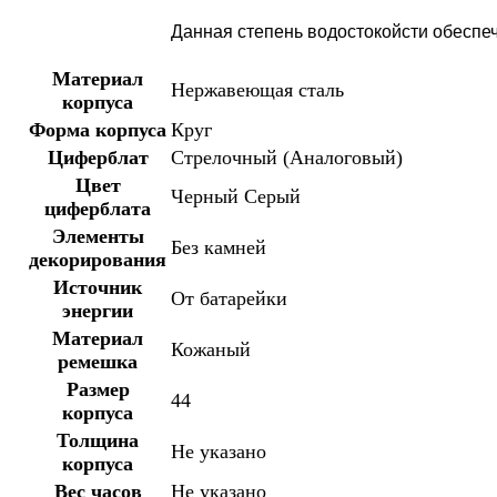
Данная степень водостокойсти обеспеч
Материал
Нержавеющая сталь
корпуса
Форма корпуса
Круг
Циферблат
Стрелочный (Аналоговый)
Цвет
Черный
Серый
циферблата
Элементы
Без камней
декорирования
Источник
От батарейки
энергии
Материал
Кожаный
ремешка
Размер
44
корпуса
Толщина
Не указано
корпуса
Вес часов
Не указано