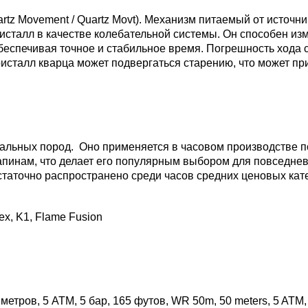
rtz Movement / Quartz Movt).
Механизм питаемый от источник
ристалл в качестве колебательной системы. Он способен и
беспечивая точное и стабильное время. Погрешность хода со
ристалл кварца может подвергаться старению, что может пр
альных пород. Оно применяется в часовом производстве по
апинам, что делает его популярным выбором для повседнев
таточно распространено среди часов средних ценовых кат
ex, K1, Flame Fusion
етров, 5 АТМ, 5 бар, 165 футов, WR 50m, 50 meters, 5 ATM, 5 