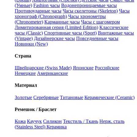
(Умные)
Fashion часы
Водонепроницаемые часы
Противоударные часы
Часы скелетоны (Skeleton)
Часы
хронограф (Chronograph)
Часы хронометры
(Chronometer)
Карманные часы
Часы с шагомером
Лимитированная серия (Limited Edition)
Классические
часы (Classic)
Спортивные часы (Sport)
Винтажные часы
(Vintage)
Дизайнерские часы
Повседневные часы
Новинки (New)
Страна
Швейцарские (Swiss Made)
Японские
Российские
Немецкие
Американские
Материал
Золотые
Серебряные
Титановые
Керамические (Ceramic)
Ремешок / Браслет
Кожа
Каучук
Силикон
Текстиль / Ткань
Нерж. сталь
(Stainless Steel)
Керамика