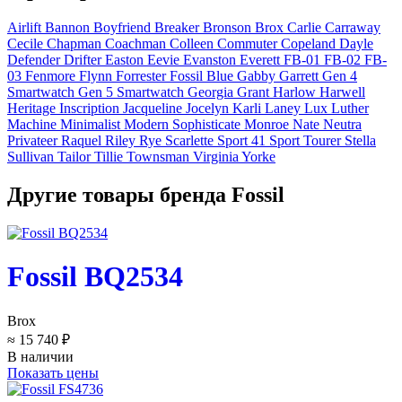
Airlift
Bannon
Boyfriend
Breaker
Bronson
Brox
Carlie
Carraway
Cecile
Chapman
Coachman
Colleen
Commuter
Copeland
Dayle
Defender
Drifter
Easton
Eevie
Evanston
Everett
FB-01
FB-02
FB-
03
Fenmore
Flynn
Forrester
Fossil Blue
Gabby
Garrett
Gen 4
Smartwatch
Gen 5 Smartwatch
Georgia
Grant
Harlow
Harwell
Heritage
Inscription
Jacqueline
Jocelyn
Karli
Laney
Lux Luther
Machine
Minimalist
Modern Sophisticate
Monroe
Nate
Neutra
Privateer
Raquel
Riley
Rye
Scarlette
Sport 41
Sport Tourer
Stella
Sullivan
Tailor
Tillie
Townsman
Virginia
Yorke
Другие товары бренда Fossil
Fossil BQ2534
Brox
≈ 15 740 ₽
В наличии
Показать цены