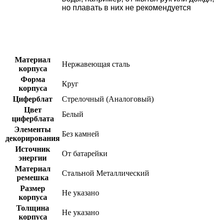
но плавать в них не рекомендуется
Материал
Нержавеющая сталь
корпуса
Форма
Круг
корпуса
Циферблат
Стрелочный (Аналоговый)
Цвет
Белый
циферблата
Элементы
Без камней
декорирования
Источник
От батарейки
энергии
Материал
Стальной
Металлический
ремешка
Размер
Не указано
корпуса
Толщина
Не указано
корпуса