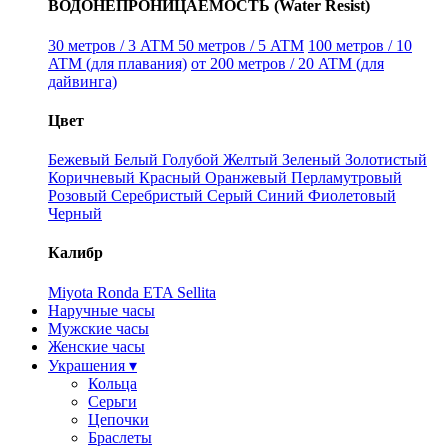
ВОДОНЕПРОНИЦАЕМОСТЬ (Water Resist)
30 метров / 3 ATM
50 метров / 5 ATM
100 метров / 10
ATM (для плавания)
от 200 метров / 20 ATM (для
дайвинга)
Цвет
Бежевый
Белый
Голубой
Желтый
Зеленый
Золотистый
Коричневый
Красный
Оранжевый
Перламутровый
Розовый
Серебристый
Серый
Синий
Фиолетовый
Черный
Калибр
Miyota
Ronda
ETA
Sellita
Наручные часы
Мужские часы
Женские часы
Украшения ▾
Кольца
Серьги
Цепочки
Браслеты